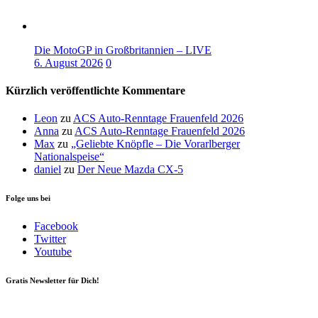
Die MotoGP in Großbritannien – LIVE
6. August 2026
0
Kürzlich veröffentlichte Kommentare
Leon
zu
ACS Auto-Renntage Frauenfeld 2026
Anna
zu
ACS Auto-Renntage Frauenfeld 2026
Max
zu
„Geliebte Knöpfle – Die Vorarlberger
Nationalspeise“
daniel
zu
Der Neue Mazda CX-5
Folge uns bei
Facebook
Twitter
Youtube
Gratis Newsletter für Dich!
Your email
johnsmith@example.com