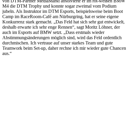
von DTM-Partner MediaMarkt absolvierte er im rot-weißen BMW
M4 die DTM Trophy und konnte sogar zweimal vom Podium
jubeln. Als Instruktor im DTM Esports, beispielsweise beim Boot
Camp im RaceRoom-Café am Nürburgring, hat er seine eigene
Konkurrenz stark gemacht. „Das Feld hat sich sehr gut entwickelt,
deshalb erwarte ich sehr enge Rennen“, sagt Moritz Löhner, der
auch im Esports auf BMW setzt. „Dass erstmals wieder
Abstimmungsänderungen möglich sind, wird das Feld ordentlich
durchmischen. Ich vertraue auf unser starkes Team und gute
Teamwork beim Set-up, daher rechne ich mir wieder gute Chancen
aus.“