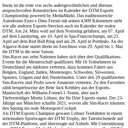
Imola ist die erste von sechs außergewöhnlichen und überaus
anspruchsvollen Rennstrecken im Kalender der DTM Esports
Championship powered by MediaMarkt. Das traditionsreiche
Autodromo Enzo e Dino Ferrari mit seinen 4,909 Kilometern steht
wie alle anderen Esports-Strecken auch im Kalender der realen
DTM. Am 24. März wird auf dem Norisring gefahren, am 07. April
auf dem Lausitzring, am 10. April in Spa-Francorchamps, am 21.
April auf dem Red Bull Ring und am 28. April in Portimão. An der
Algarve-Küste startet direkt im Anschluss vom 29. April bis 1. Mai
die DTM in die neue Saison.
Sim-Racer aus zehn Nationen haben sich über drei Qualifikations-
Events für die Meisterschaft qualifiziert. Mit 16 Teilnehmern ist
Deutschland am stärksten vertreten, dazu kommen Fahrer aus
Belgien, England, Italien, Montenegro, Schweden, Slowenien,
Spanien, Ungarn und den Niederlanden. Unter den 29 qualifizierten
Sim-Racern sind Profis sowie Amateure vertreten. Zu den Favoriten
zählt beispielsweise der Brite Jack Keithley aus der Esports-
Mannschaft des Williams-Formel-1-Teams, aber auch
Titelverteidiger Moritz Löhner, der für Dörr Esports startet. Der 23-
Jährige aus München schaffte 2021, wovon alle Sim-Racer träumen:
den Sprung ins reale Motorsport-Cockpit.
Als DTM Esports Champion gewann Löhner Testfahrten in einem
seriennahen Sportwagen der DTM Trophy, der Talentschmiede auf
der DTM-Plattform, und überzeugte auf Anhieb. Mit Unterstützung