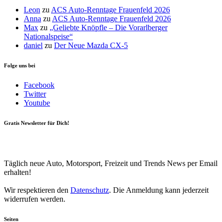
Leon
zu
ACS Auto-Renntage Frauenfeld 2026
Anna
zu
ACS Auto-Renntage Frauenfeld 2026
Max
zu
„Geliebte Knöpfle – Die Vorarlberger
Nationalspeise“
daniel
zu
Der Neue Mazda CX-5
Folge uns bei
Facebook
Twitter
Youtube
Gratis Newsletter für Dich!
Your email
johnsmith@example.com
Newsletter abonnieren
Täglich neue Auto, Motorsport, Freizeit und Trends News per Email
erhalten!
Wir respektieren den
Datenschutz
. Die Anmeldung kann jederzeit
widerrufen werden.
Seiten