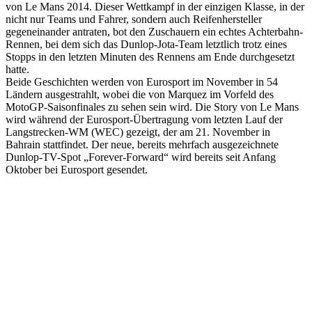
von Le Mans 2014. Dieser Wettkampf in der einzigen Klasse, in der
nicht nur Teams und Fahrer, sondern auch Reifenhersteller
gegeneinander antraten, bot den Zuschauern ein echtes Achterbahn-
Rennen, bei dem sich das Dunlop-Jota-Team letztlich trotz eines
Stopps in den letzten Minuten des Rennens am Ende durchgesetzt
hatte.
Beide Geschichten werden von Eurosport im November in 54
Ländern ausgestrahlt, wobei die von Marquez im Vorfeld des
MotoGP-Saisonfinales zu sehen sein wird. Die Story von Le Mans
wird während der Eurosport-Übertragung vom letzten Lauf der
Langstrecken-WM (WEC) gezeigt, der am 21. November in
Bahrain stattfindet. Der neue, bereits mehrfach ausgezeichnete
Dunlop-TV-Spot „Forever-Forward“ wird bereits seit Anfang
Oktober bei Eurosport gesendet.
Keine Motor Freizeit Trends News mehr verpassen!
Jetzt Newsletter kostenlos abonnieren.
Wir respektieren den
Datenschutz
! Eine Abmeldung vom Newsletter
ist jederzeit möglich.
An welche Email-Adresse sollen wir die Motor Freizeit Trends
News senden?