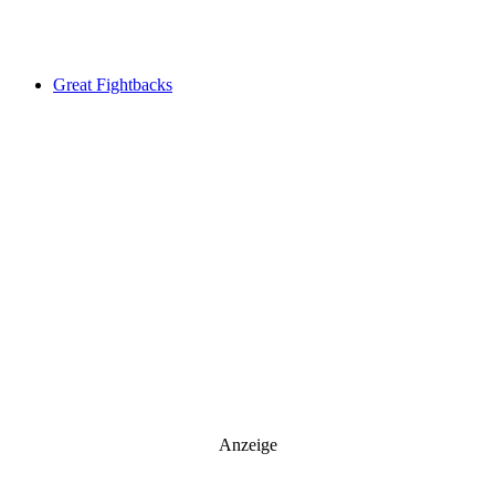
Your email
johnsmith@example.com
Newsletter abonnieren
Great Fightbacks
Anzeige