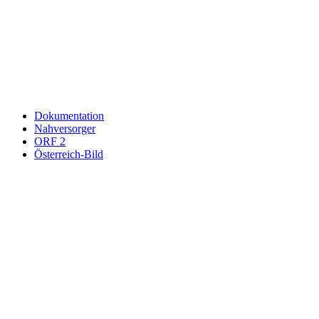
Wir respektieren den
Datenschutz
! Eine Abmeldung vom Newsletter
ist jederzeit möglich.
An welche Email-Adresse sollen wir die Motor Freizeit Trends
News senden?
Your email
johnsmith@example.com
Newsletter abonnieren
Dokumentation
Nahversorger
ORF 2
Österreich-Bild