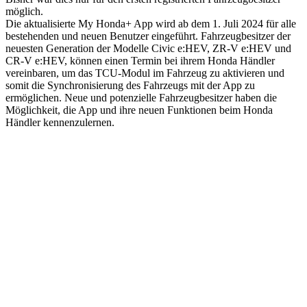
möglich.
Die aktualisierte My Honda+ App wird ab dem 1. Juli 2024 für alle
bestehenden und neuen Benutzer eingeführt. Fahrzeugbesitzer der
neuesten Generation der Modelle Civic e:HEV, ZR-V e:HEV und
CR-V e:HEV, können einen Termin bei ihrem Honda Händler
vereinbaren, um das TCU-Modul im Fahrzeug zu aktivieren und
somit die Synchronisierung des Fahrzeugs mit der App zu
ermöglichen. Neue und potenzielle Fahrzeugbesitzer haben die
Möglichkeit, die App und ihre neuen Funktionen beim Honda
Händler kennenzulernen.
Keine Motor Freizeit Trends News mehr verpassen!
Jetzt Newsletter kostenlos abonnieren.
Wir respektieren den
Datenschutz
! Eine Abmeldung vom Newsletter
ist jederzeit möglich.
An welche Email-Adresse sollen wir die Motor Freizeit Trends
News senden?
Your email
johnsmith@example.com
Newsletter abonnieren