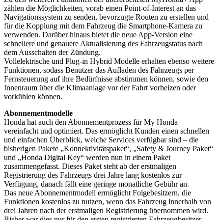
zählen die Möglichkeiten, vorab einen Point-of-Interest an das
Navigationssystem zu senden, bevorzugte Routen zu erstellen und
für die Kopplung mit dem Fahrzeug die Smartphone-Kamera zu
verwenden. Darüber hinaus bietet die neue App-Version eine
schnellere und genauere Aktualisierung des Fahrzeugstatus nach
dem Ausschalten der Zündung.
Vollelektrische und Plug-in Hybrid Modelle erhalten ebenso weitere
Funktionen, sodass Benutzer das Aufladen des Fahrzeugs per
Fernsteuerung auf ihre Bedürfnisse abstimmen können, sowie den
Innenraum über die Klimaanlage vor der Fahrt vorheizen oder
vorkühlen können.
Abonnementmodelle
Honda hat auch den Abonnementprozess für My Honda+
vereinfacht und optimiert. Das ermöglicht Kunden einen schnellen
und einfachen Überblick, welche Services verfügbar sind – die
bisherigen Pakete „Konnektivitätspaket“, „Safety & Journey Paket“
und „Honda Digital Key“ werden nun in einem Paket
zusammengefasst. Dieses Paket steht ab der erstmaligen
Registrierung des Fahrzeugs drei Jahre lang kostenlos zur
Verfügung, danach fällt eine geringe monatliche Gebühr an.
Das neue Abonnementmodell ermöglicht Folgebesitzern, die
Funktionen kostenlos zu nutzen, wenn das Fahrzeug innerhalb von
drei Jahren nach der erstmaligen Registrierung übernommen wird.
Bisher war dies nur für den ersten registrierten Fahrzeugbesitzer