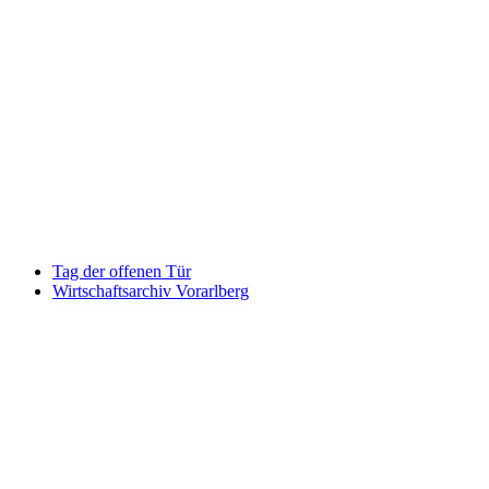
Keine Motor Freizeit Trends News mehr verpassen!
Jetzt Newsletter kostenlos abonnieren.
Wir respektieren den
Datenschutz
! Eine Abmeldung vom Newsletter
ist jederzeit möglich.
An welche Email-Adresse sollen wir die Motor Freizeit Trends
News senden?
Your email
johnsmith@example.com
Newsletter abonnieren
Tag der offenen Tür
Wirtschaftsarchiv Vorarlberg