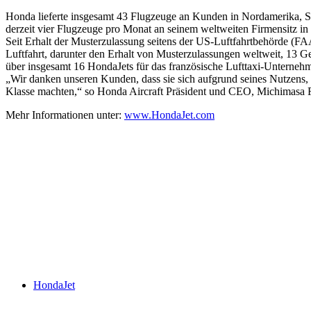
Honda lieferte insgesamt 43 Flugzeuge an Kunden in Nordamerika, S
derzeit vier Flugzeuge pro Monat an seinem weltweiten Firmensitz i
Seit Erhalt der Musterzulassung seitens der US-Luftfahrtbehörde (FAA
Luftfahrt, darunter den Erhalt von Musterzulassungen weltweit, 13 
über insgesamt 16 HondaJets für das französische Lufttaxi-Unternehm
„Wir danken unseren Kunden, dass sie sich aufgrund seines Nutzens, 
Klasse machten,“ so Honda Aircraft Präsident und CEO, Michimasa Fu
Mehr Informationen unter:
www.HondaJet.com
Keine Motor Freizeit Trends News mehr verpassen!
Jetzt Newsletter kostenlos abonnieren.
Wir respektieren den
Datenschutz
! Eine Abmeldung vom Newsletter is
An welche Email-Adresse sollen wir die Motor Freizeit Trends 
Your email
johnsmith@example.com
Newsletter abonnieren
HondaJet