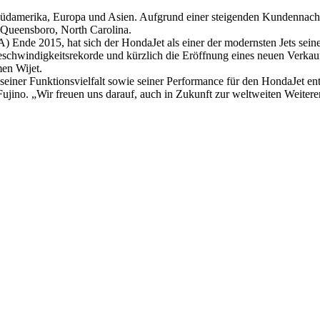
üdamerika, Europa und Asien. Aufgrund einer steigenden Kundennachfra
n Queensboro, North Carolina.
) Ende 2015, hat sich der HondaJet als einer der modernsten Jets seine
Geschwindigkeitsrekorde und kürzlich die Eröffnung eines neuen Verkau
en Wijet.
seiner Funktionsvielfalt sowie seiner Performance für den HondaJet en
jino. „Wir freuen uns darauf, auch in Zukunft zur weltweiten Weitere
t jederzeit möglich.
News senden?