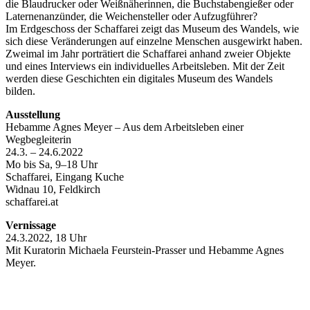
die Blaudrucker oder Weißnäherinnen, die Buchstabengießer oder
Laternenanzünder, die Weichensteller oder Aufzugführer?
Im Erdgeschoss der Schaffarei zeigt das Museum des Wandels, wie
sich diese Veränderungen auf einzelne Menschen ausgewirkt haben.
Zweimal im Jahr porträtiert die Schaffarei anhand zweier Objekte
und eines Interviews ein individuelles Arbeitsleben. Mit der Zeit
werden diese Geschichten ein digitales Museum des Wandels
bilden.
Ausstellung
Hebamme Agnes Meyer – Aus dem Arbeitsleben einer
Wegbegleiterin
24.3. – 24.6.2022
Mo bis Sa, 9–18 Uhr
Schaffarei, Eingang Kuche
Widnau 10, Feldkirch
schaffarei.at
Vernissage
24.3.2022, 18 Uhr
Mit Kuratorin Michaela Feurstein-Prasser und Hebamme Agnes
Meyer.
Keine Motor Freizeit Trends News mehr verpassen!