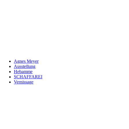
Jetzt Newsletter kostenlos abonnieren.
Wir respektieren den
Datenschutz
! Eine Abmeldung vom Newsletter
ist jederzeit möglich.
An welche Email-Adresse sollen wir die Motor Freizeit Trends
News senden?
Your email
johnsmith@example.com
Newsletter abonnieren
Agnes Meyer
Ausstellung
Hebamme
SCHAFFAREI
Vernissage