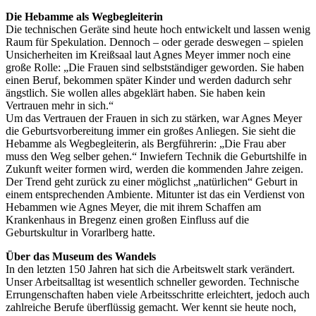
Die Hebamme als Wegbegleiterin
Die technischen Geräte sind heute hoch entwickelt und lassen wenig
Raum für Spekulation. Dennoch – oder gerade deswegen – spielen
Unsicherheiten im Kreißsaal laut Agnes Meyer immer noch eine
große Rolle: „Die Frauen sind selbstständiger geworden. Sie haben
einen Beruf, bekommen später Kinder und werden dadurch sehr
ängstlich. Sie wollen alles abgeklärt haben. Sie haben kein
Vertrauen mehr in sich.“
Um das Vertrauen der Frauen in sich zu stärken, war Agnes Meyer
die Geburtsvorbereitung immer ein großes Anliegen. Sie sieht die
Hebamme als Wegbegleiterin, als Bergführerin: „Die Frau aber
muss den Weg selber gehen.“ Inwiefern Technik die Geburtshilfe in
Zukunft weiter formen wird, werden die kommenden Jahre zeigen.
Der Trend geht zurück zu einer möglichst „natürlichen“ Geburt in
einem entsprechenden Ambiente. Mitunter ist das ein Verdienst von
Hebammen wie Agnes Meyer, die mit ihrem Schaffen am
Krankenhaus in Bregenz einen großen Einfluss auf die
Geburtskultur in Vorarlberg hatte.
Über das Museum des Wandels
In den letzten 150 Jahren hat sich die Arbeitswelt stark verändert.
Unser Arbeitsalltag ist wesentlich schneller geworden. Technische
Errungenschaften haben viele Arbeitsschritte erleichtert, jedoch auch
zahlreiche Berufe überflüssig gemacht. Wer kennt sie heute noch,