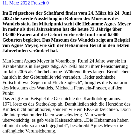
11. März 2022
Freizeit
0
Im Erdgeschoss der Schaffarei findet vom 24. März bis 24. Juni
2022 die zweite Ausstellung im Rahmen des Museums des
Wandels statt. Im Mittelpunkt steht die Hebamme Agnes Meyer.
In mehr als drei Jahrzehnten hat die heute 73-Jährige über
13.000 Frauen auf die Geburt vorbereitet und rund 6.000
Geburten begleitet. Das Museum des Wandels zeigt am Beispiel
von Agnes Meyer, wie sich der Hebammen-Beruf in den letzten
Jahrzehnten verändert hat.
Man kennt Agnes Meyer in Vorarlberg. Rund 24 Jahre war sie im
Krankenhaus in Bregenz tätig. Ab 1983 bis zu ihrer Pensionierung
im Jahr 2005 als Chefhebamme. Während ihres langen Berufslebens
hat sich in der Geburtshilfe viel verändert. „Jeder technische
Fortschritt war Segen und Fluch zugleich“, bringt es die Kuratorin
des Museums des Wandels, Michaela Feurstein-Prasser, auf den
Punkt.
Das zeigt zum Beispiel die Geschichte des Kardiotokogramms.
1971 löste es das Stethoskop ab. Damit ließen sich die Herztöne des
Kindes nicht nur abhören, sondern wie ein EKG aufzeichnen. Doch
die Interpretation der Daten war schwierig. Man wurde
übervorsichtig, es gab viele Kaiserschnitte. „Die Hebammen haben
oft nicht mehr so an sich geglaubt“, beschreibt Agnes Meyer die
anfängliche Verunsicherung.