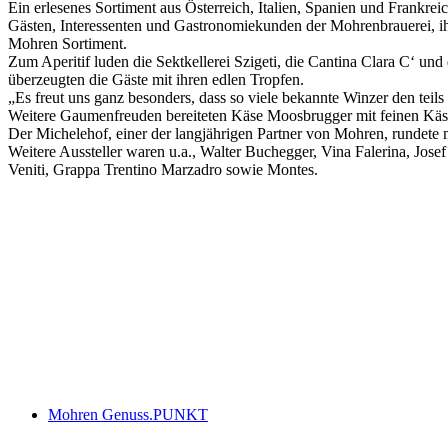
Ein erlesenes Sortiment aus Österreich, Italien, Spanien und Frankr
Gästen, Interessenten und Gastronomiekunden der Mohrenbrauerei, i
Mohren Sortiment.
Zum Aperitif luden die Sektkellerei Szigeti, die Cantina Clara C‘ un
überzeugten die Gäste mit ihren edlen Tropfen.
„Es freut uns ganz besonders, dass so viele bekannte Winzer den teil
Weitere Gaumenfreuden bereiteten Käse Moosbrugger mit feinen Käsev
Der Michelehof, einer der langjährigen Partner von Mohren, rundete
Weitere Aussteller waren u.a., Walter Buchegger, Vina Falerina, Jose
Veniti, Grappa Trentino Marzadro sowie Montes.
Keine Motor Freizeit Trends News mehr verpassen!
Jetzt Newsletter kostenlos abonnieren.
Wir respektieren den
Datenschutz
! Eine Abmeldung vom Newsletter is
An welche Email-Adresse sollen wir die Motor Freizeit Trends 
Your email
johnsmith@example.com
Newsletter abonnieren
Mohren Genuss.PUNKT