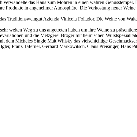
eich verwandelte das Haus zum Mohren in einen wahren Genusstempel. D
hre Produkte in angenehmer Atmosphäre. Die Verkostung neuer Weine be
d das Traditionsweingut Azienda Vinicola Follador. Die Weine von Walt
s sehr weiten Weg zu uns angetreten haben um ihre Weine zu präsentier
ariationen und die Metzgerei Broger mit heimischen Wurstspezialität
 mit dem Micheles Single Malt Whisky das vielschichtige Geschmackser
f Igler, Franz Taferner, Gerhard Markowitsch, Claus Preisinger, Hans 
t jederzeit möglich.
News senden?