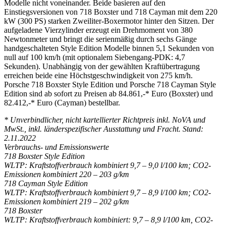
Modelle nicht voneinander. Beide basieren auf den
Einstiegsversionen von 718 Boxster und 718 Cayman mit dem 220
kW (300 PS) starken Zweiliter-Boxermotor hinter den Sitzen. Der
aufgeladene Vierzylinder erzeugt ein Drehmoment von 380
Newtonmeter und bringt die serienmäßig durch sechs Gänge
handgeschalteten Style Edition Modelle binnen 5,1 Sekunden von
null auf 100 km/h (mit optionalem Siebengang-PDK: 4,7
Sekunden). Unabhängig von der gewählten Kraftübertragung
erreichen beide eine Höchstgeschwindigkeit von 275 km/h.
Porsche 718 Boxster Style Edition und Porsche 718 Cayman Style
Edition sind ab sofort zu Preisen ab 84.861,-* Euro (Boxster) und
82.412,-* Euro (Cayman) bestellbar.
* Unverbindlicher, nicht kartellierter Richtpreis inkl. NoVA und
MwSt., inkl. länderspezifischer Ausstattung und Fracht. Stand:
2.11.2022
Verbrauchs- und Emissionswerte
718 Boxster Style Edition
WLTP: Kraftstoffverbrauch kombiniert 9,7 – 9,0 l/100 km; CO2-
Emissionen kombiniert 220 – 203 g/km
718 Cayman Style Edition
WLTP: Kraftstoffverbrauch kombiniert 9,7 – 8,9 l/100 km; CO2-
Emissionen kombiniert 219 – 202 g/km
718 Boxster
WLTP: Kraftstoffverbrauch kombiniert: 9,7 – 8,9 l/100 km, CO2-