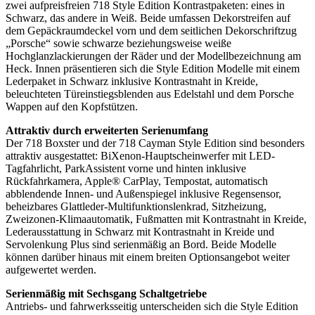
zwei aufpreisfreien 718 Style Edition Kontrastpaketen: eines in
Schwarz, das andere in Weiß. Beide umfassen Dekorstreifen auf
dem Gepäckraumdeckel vorn und dem seitlichen Dekorschriftzug
„Porsche“ sowie schwarze beziehungsweise weiße
Hochglanzlackierungen der Räder und der Modellbezeichnung am
Heck. Innen präsentieren sich die Style Edition Modelle mit einem
Lederpaket in Schwarz inklusive Kontrastnaht in Kreide,
beleuchteten Türeinstiegsblenden aus Edelstahl und dem Porsche
Wappen auf den Kopfstützen.
Attraktiv durch erweiterten Serienumfang
Der 718 Boxster und der 718 Cayman Style Edition sind besonders
attraktiv ausgestattet: BiXenon-Hauptscheinwerfer mit LED-
Tagfahrlicht, ParkAssistent vorne und hinten inklusive
Rückfahrkamera, Apple® CarPlay, Tempostat, automatisch
abblendende Innen- und Außenspiegel inklusive Regensensor,
beheizbares Glattleder-Multifunktionslenkrad, Sitzheizung,
Zweizonen-Klimaautomatik, Fußmatten mit Kontrastnaht in Kreide,
Lederausstattung in Schwarz mit Kontrastnaht in Kreide und
Servolenkung Plus sind serienmäßig an Bord. Beide Modelle
können darüber hinaus mit einem breiten Optionsangebot weiter
aufgewertet werden.
Serienmäßig mit Sechsgang Schaltgetriebe
Antriebs- und fahrwerksseitig unterscheiden sich die Style Edition