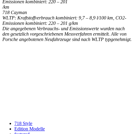
Emissionen kombiniert: 220 – 201
/km
718 Cayman
WLTP: Kraftstoffverbrauch kombiniert: 9,7 – 8,9 l/100 km, CO2-
Emissionen kombiniert: 220 – 201 g/km
Die angegebenen Verbrauchs- und Emissionswerte wurden nach
den gesetzlich vorgeschriebenen Messverfahren ermittelt. Alle von
Porsche angebotenen Neufahrzeuge sind nach WLTP typgenehmigt.
Keine Motor Freizeit Trends News mehr verpassen!
Jetzt Newsletter kostenlos abonnieren.
Wir respektieren den
Datenschutz
! Eine Abmeldung vom Newsletter
ist jederzeit möglich.
An welche Email-Adresse sollen wir die Motor Freizeit Trends
News senden?
Your email
johnsmith@example.com
Newsletter abonnieren
718 Style
Edition Modelle