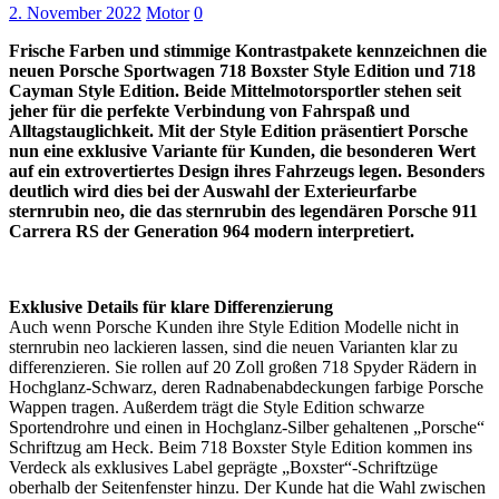
2. November 2022
Motor
0
Frische Farben und stimmige Kontrastpakete kennzeichnen die
neuen Porsche Sportwagen 718 Boxster Style Edition und 718
Cayman Style Edition. Beide Mittelmotorsportler stehen seit
jeher für die perfekte Verbindung von Fahrspaß und
Alltagstauglichkeit. Mit der Style Edition präsentiert Porsche
nun eine exklusive Variante für Kunden, die besonderen Wert
auf ein extrovertiertes Design ihres Fahrzeugs legen. Besonders
deutlich wird dies bei der Auswahl der Exterieurfarbe
sternrubin neo, die das sternrubin des legendären Porsche 911
Carrera RS der Generation 964 modern interpretiert.
Exklusive Details für klare Differenzierung
Auch wenn Porsche Kunden ihre Style Edition Modelle nicht in
sternrubin neo lackieren lassen, sind die neuen Varianten klar zu
differenzieren. Sie rollen auf 20 Zoll großen 718 Spyder Rädern in
Hochglanz-Schwarz, deren Radnabenabdeckungen farbige Porsche
Wappen tragen. Außerdem trägt die Style Edition schwarze
Sportendrohre und einen in Hochglanz-Silber gehaltenen „Porsche“
Schriftzug am Heck. Beim 718 Boxster Style Edition kommen ins
Verdeck als exklusives Label geprägte „Boxster“-Schriftzüge
oberhalb der Seitenfenster hinzu. Der Kunde hat die Wahl zwischen