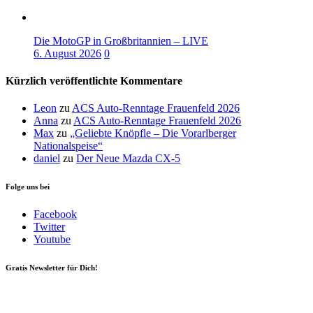
Die MotoGP in Großbritannien – LIVE
6. August 2026
0
Kürzlich veröffentlichte Kommentare
Leon
zu
ACS Auto-Renntage Frauenfeld 2026
Anna
zu
ACS Auto-Renntage Frauenfeld 2026
Max
zu
„Geliebte Knöpfle – Die Vorarlberger
Nationalspeise“
daniel
zu
Der Neue Mazda CX-5
Folge uns bei
Facebook
Twitter
Youtube
Gratis Newsletter für Dich!
Your email
johnsmith@example.com
Newsletter abonnieren