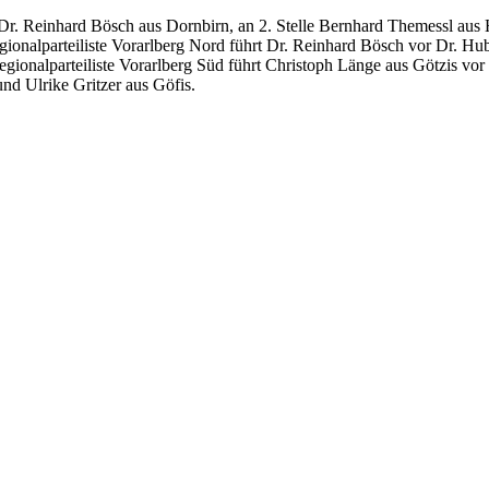
le Dr. Reinhard Bösch aus Dornbirn, an 2. Stelle Bernhard Themessl au
ionalparteiliste Vorarlberg Nord führt Dr. Reinhard Bösch vor Dr. Hub
gionalparteiliste Vorarlberg Süd führt Christoph Länge aus Götzis vo
nd Ulrike Gritzer aus Göfis.