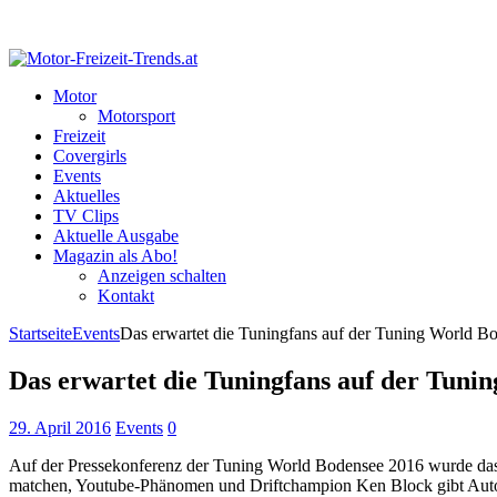
Motor
Motorsport
Freizeit
Covergirls
Events
Aktuelles
TV Clips
Aktuelle Ausgabe
Magazin als Abo!
Anzeigen schalten
Kontakt
Startseite
Events
Das erwartet die Tuningfans auf der Tuning World B
Das erwartet die Tuningfans auf der Tuni
29. April 2016
Events
0
Auf der Pressekonferenz der Tuning World Bodensee 2016 wurde das d
matchen, Youtube-Phänomen und Driftchampion Ken Block gibt Autogr