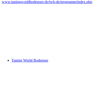
www.tuningworldbodensee.de/twb-de/programm/index.php
Keine Motor Freizeit Trends News mehr verpassen!
Jetzt Newsletter kostenlos abonnieren.
Wir respektieren den
Datenschutz
! Eine Abmeldung vom Newsletter is
An welche Email-Adresse sollen wir die Motor Freizeit Trends 
Your email
johnsmith@example.com
Newsletter abonnieren
Tuning World Bodensee