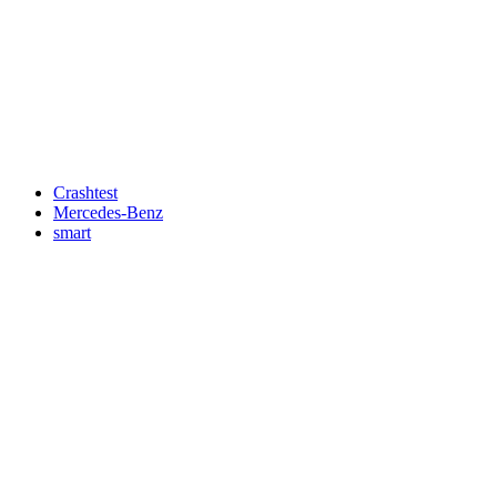
Wir respektieren den
Datenschutz
! Eine Abmeldung vom Newsletter
ist jederzeit möglich.
An welche Email-Adresse sollen wir die Motor Freizeit Trends
News senden?
Your email
johnsmith@example.com
Newsletter abonnieren
Crashtest
Mercedes-Benz
smart