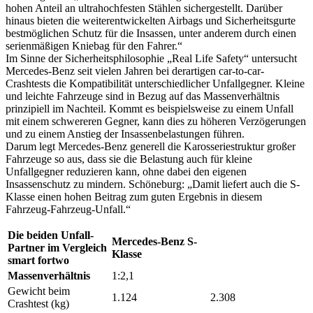
hohen Anteil an ultrahochfesten Stählen sichergestellt. Darüber
hinaus bieten die weiterentwickelten Airbags und Sicherheitsgurte
bestmöglichen Schutz für die Insassen, unter anderem durch einen
serienmäßigen Kniebag für den Fahrer.“
Im Sinne der Sicherheitsphilosophie „Real Life Safety“ untersucht
Mercedes-Benz seit vielen Jahren bei derartigen car-to-car-
Crashtests die Kompatibilität unterschiedlicher Unfallgegner. Kleine
und leichte Fahrzeuge sind in Bezug auf das Massenverhältnis
prinzipiell im Nachteil. Kommt es beispielsweise zu einem Unfall
mit einem schwereren Gegner, kann dies zu höheren Verzögerungen
und zu einem Anstieg der Insassenbelastungen führen.
Darum legt Mercedes-Benz generell die Karosseriestruktur großer
Fahrzeuge so aus, dass sie die Belastung auch für kleine
Unfallgegner reduzieren kann, ohne dabei den eigenen
Insassenschutz zu mindern. Schöneburg: „Damit liefert auch die S-
Klasse einen hohen Beitrag zum guten Ergebnis in diesem
Fahrzeug-Fahrzeug-Unfall.“
Die beiden Unfall-
Mercedes-Benz S-
Partner im Vergleich
Klasse
smart fortwo
Massenverhältnis
1:2,1
Gewicht beim
1.124
2.308
Crashtest (kg)