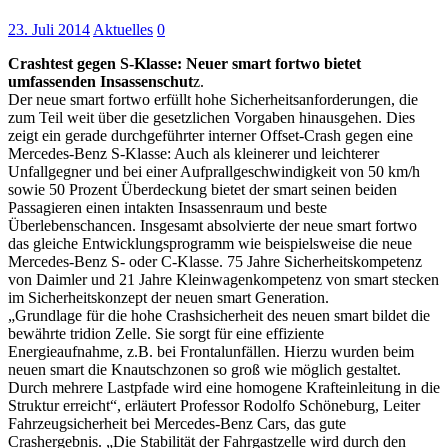
23. Juli 2014
Aktuelles
0
Crashtest gegen S-Klasse: Neuer smart fortwo bietet
umfassenden Insassenschut
z.
Der neue smart fortwo erfüllt hohe Sicherheitsanforderungen, die
zum Teil weit über die gesetzlichen Vorgaben hinausgehen. Dies
zeigt ein gerade durchgeführter interner Offset-Crash gegen eine
Mercedes-Benz S-Klasse: Auch als kleinerer und leichterer
Unfallgegner und bei einer Aufprallgeschwindigkeit von 50 km/h
sowie 50 Prozent Überdeckung bietet der smart seinen beiden
Passagieren einen intakten Insassenraum und beste
Überlebenschancen. Insgesamt absolvierte der neue smart fortwo
das gleiche Entwicklungsprogramm wie beispielsweise die neue
Mercedes-Benz S- oder C-Klasse. 75 Jahre Sicherheitskompetenz
von Daimler und 21 Jahre Kleinwagenkompetenz von smart stecken
im Sicherheitskonzept der neuen smart Generation.
„Grundlage für die hohe Crashsicherheit des neuen smart bildet die
bewährte tridion Zelle. Sie sorgt für eine effiziente
Energieaufnahme, z.B. bei Frontalunfällen. Hierzu wurden beim
neuen smart die Knautschzonen so groß wie möglich gestaltet.
Durch mehrere Lastpfade wird eine homogene Krafteinleitung in die
Struktur erreicht“, erläutert Professor Rodolfo Schöneburg, Leiter
Fahrzeugsicherheit bei Mercedes-Benz Cars, das gute
Crashergebnis. „Die Stabilität der Fahrgastzelle wird durch den