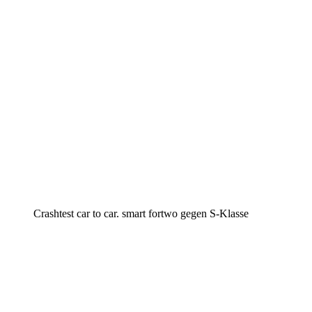
Crashtest car to car. smart fortwo gegen S-Klasse
Keine Motor Freizeit Trends News mehr verpassen!
Jetzt Newsletter kostenlos abonnieren.