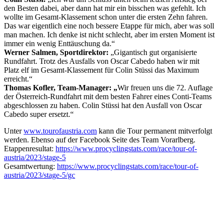
den Besten dabei, aber dann hat mir ein bisschen was gefehlt. Ich
wollte im Gesamt-Klassement schon unter die ersten Zehn fahren.
Das war eigentlich eine noch bessere Etappe für mich, aber was soll
man machen. Ich denke ist nicht schlecht, aber im ersten Moment ist
immer ein wenig Enttäuschung da.“
Werner Salmen, Sportdirektor:
„Gigantisch gut organisierte
Rundfahrt. Trotz des Ausfalls von Oscar Cabedo haben wir mit
Platz elf im Gesamt-Klassement für Colin Stüssi das Maximum
erreicht.“
Thomas Kofler, Team-Manager:
„
Wir freuen uns die 72. Auflage
der Österreich-Rundfahrt mit dem besten Fahrer eines Conti-Teams
abgeschlossen zu haben. Colin Stüssi hat den Ausfall von Oscar
Cabedo super ersetzt.“
Unter
www.tourofaustria.com
kann die Tour permanent mitverfolgt
werden. Ebenso auf der Facebook Seite des Team Vorarlberg.
Etappenresultat:
https://www.procyclingstats.com/race/tour-of-
austria/2023/stage-5
Gesamtwertung:
https://www.procyclingstats.com/race/tour-of-
austria/2023/stage-5/gc