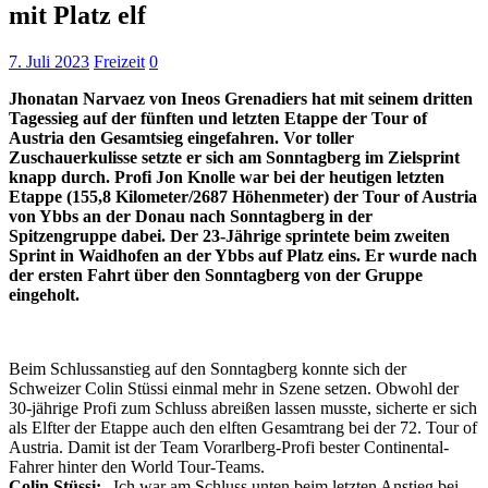
mit Platz elf
7. Juli 2023
Freizeit
0
Jhonatan Narvaez von Ineos Grenadiers hat mit seinem dritten
Tagessieg auf der fünften und letzten Etappe der Tour of
Austria den Gesamtsieg eingefahren. Vor toller
Zuschauerkulisse setzte er sich am Sonntagberg im Zielsprint
knapp durch. Profi Jon Knolle war bei der heutigen letzten
Etappe (155,8 Kilometer/2687 Höhenmeter) der Tour of Austria
von Ybbs an der Donau nach Sonntagberg in der
Spitzengruppe dabei. Der 23-Jährige sprintete beim zweiten
Sprint in Waidhofen an der Ybbs auf Platz eins. Er wurde nach
der ersten Fahrt über den Sonntagberg von der Gruppe
eingeholt.
Beim Schlussanstieg auf den Sonntagberg konnte sich der
Schweizer Colin Stüssi einmal mehr in Szene setzen. Obwohl der
30-jährige Profi zum Schluss abreißen lassen musste, sicherte er sich
als Elfter der Etappe auch den elften Gesamtrang bei der 72. Tour of
Austria. Damit ist der Team Vorarlberg-Profi bester Continental-
Fahrer hinter den World Tour-Teams.
Colin Stüssi:
„Ich war am Schluss unten beim letzten Anstieg bei