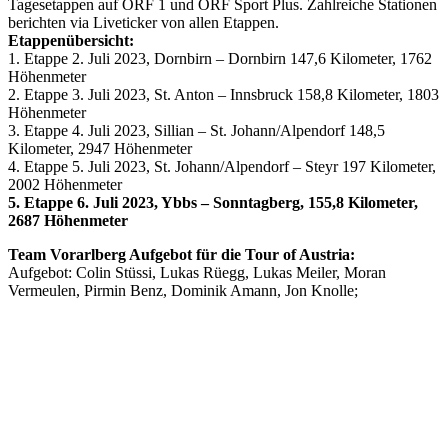
Tagesetappen auf ORF 1 und ORF Sport Plus. Zahlreiche Stationen
berichten via Liveticker von allen Etappen.
Etappenübersicht:
1. Etappe 2. Juli 2023, Dornbirn – Dornbirn 147,6 Kilometer, 1762
Höhenmeter
2. Etappe 3. Juli 2023, St. Anton – Innsbruck 158,8 Kilometer, 1803
Höhenmeter
3. Etappe 4. Juli 2023, Sillian – St. Johann/Alpendorf 148,5
Kilometer, 2947 Höhenmeter
4. Etappe 5. Juli 2023, St. Johann/Alpendorf – Steyr 197 Kilometer,
2002 Höhenmeter
5. Etappe 6. Juli 2023, Ybbs – Sonntagberg, 155,8 Kilometer,
2687 Höhenmeter
Team Vorarlberg Aufgebot für die Tour of Austria:
Aufgebot: Colin Stüssi, Lukas Rüegg, Lukas Meiler, Moran
Vermeulen, Pirmin Benz, Dominik Amann, Jon Knolle;
Keine Motor Freizeit Trends News mehr verpassen!
Jetzt Newsletter kostenlos abonnieren.
Wir respektieren den
Datenschutz
! Eine Abmeldung vom Newsletter
ist jederzeit möglich.