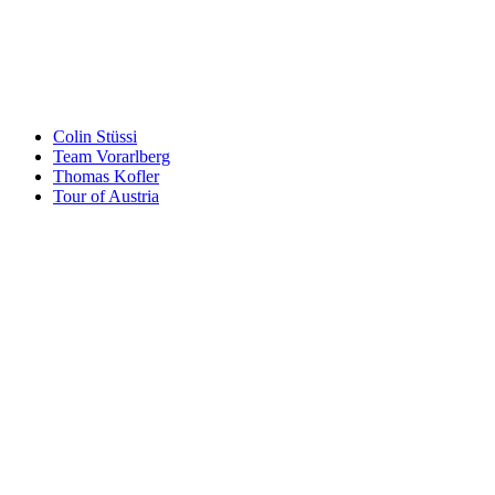
An welche Email-Adresse sollen wir die Motor Freizeit Trends
News senden?
Your email
johnsmith@example.com
Newsletter abonnieren
Colin Stüssi
Team Vorarlberg
Thomas Kofler
Tour of Austria