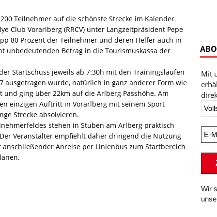
 200 Teilnehmer auf die schönste Strecke im Kalender
ye Club Vorarlberg (RRCV) unter Langzeitpräsident Pepe
pp 80 Prozent der Teilnehmer und deren Helfer auch in
ABO
cht unbedeutenden Betrag in die Tourismuskassa der
n der Startschuss jeweils ab 7:30h mit den Trainingsläufen
Mit 
7 ausgetragen wurde, natürlich in ganz anderer Form wie
erhä
et und ging über 22km auf die Arlberg Passhöhe. Am
direk
n einzigen Auftritt in Vorarlberg mit seinem Sport
nge Strecke absolvieren.
nehmerfeldes stehen in Stuben am Arlberg praktisch
Der Veranstalter empfiehlt daher dringend die Nutzung
it anschließender Anreise per Linienbus zum Startbereich
planen.
Wir 
unse