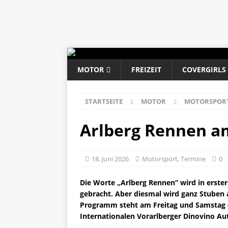
MOTOR
FREIZEIT
COVERGIRLS
STARTSEITE
MOTOR
MOTORSPOR
Arlberg Rennen am 
18. Juni 2026
Motorsport
,
Termine
0
Die Worte „Arlberg Rennen“ wird in erster
gebracht. Aber diesmal wird ganz Stuben 
Programm steht am Freitag und Samstag (19
Internationalen Vorarlberger Dinovino 