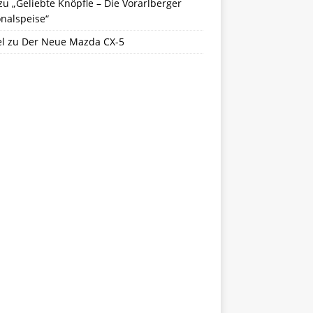
zu
„Geliebte Knöpfle – Die Vorarlberger
nalspeise“
l
zu
Der Neue Mazda CX-5