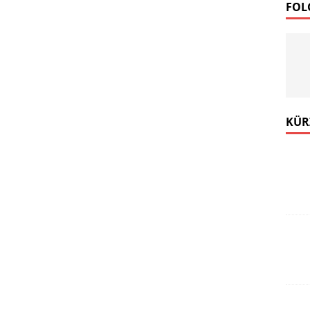
FOL
ds News mehr verpassen!
.
e Abmeldung vom Newsletter ist jederzeit möglich.
e Motor Freizeit Trends News senden?
KÜR
Newsletter abonnieren