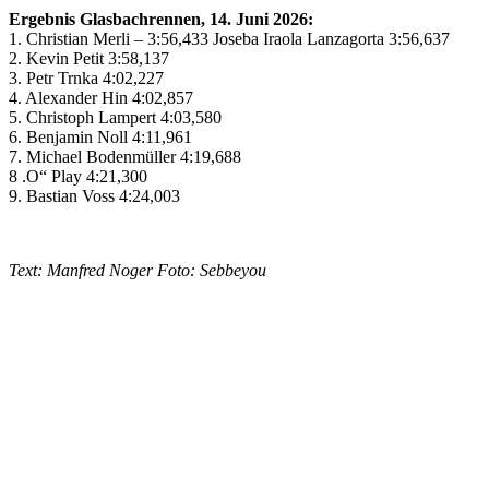
Ergebnis Glasbachrennen, 14. Juni 2026:
1. Christian Merli – 3:56,433 Joseba Iraola Lanzagorta 3:56,637
2. Kevin Petit 3:58,137
3. Petr Trnka 4:02,227
4. Alexander Hin 4:02,857
5. Christoph Lampert 4:03,580
6. Benjamin Noll 4:11,961
7. Michael Bodenmüller 4:19,688
8 .O“ Play 4:21,300
9. Bastian Voss 4:24,003
Text: Manfred Noger Foto: Sebbeyou
Keine Motor Freizeit Trends News mehr verpassen!
Jetzt Newsletter kostenlos abonnieren.
Wir respektieren den
Datenschutz
! Eine Abmeldung vom Newsletter is
An welche Email-Adresse sollen wir die Motor Freizeit Trends 
Your email
johnsmith@example.com