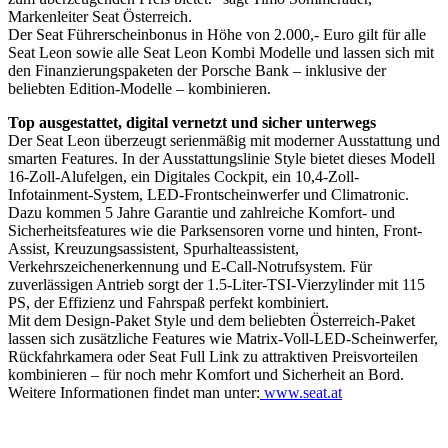
Markenleiter Seat Österreich.
Der Seat Führerscheinbonus in Höhe von 2.000,- Euro gilt für alle
Seat Leon sowie alle Seat Leon Kombi Modelle und lassen sich mit
den Finanzierungspaketen der Porsche Bank – inklusive der
beliebten Edition-Modelle – kombinieren.
Top ausgestattet, digital vernetzt und sicher unterwegs
Der Seat Leon überzeugt serienmäßig mit moderner Ausstattung und
smarten Features. In der Ausstattungslinie Style bietet dieses Modell
16-Zoll-Alufelgen, ein Digitales Cockpit, ein 10,4-Zoll-
Infotainment-System, LED-Frontscheinwerfer und Climatronic.
Dazu kommen 5 Jahre Garantie und zahlreiche Komfort- und
Sicherheitsfeatures wie die Parksensoren vorne und hinten, Front-
Assist, Kreuzungsassistent, Spurhalteassistent,
Verkehrszeichenerkennung und E-Call-Notrufsystem. Für
zuverlässigen Antrieb sorgt der 1.5-Liter-TSI-Vierzylinder mit 115
PS, der Effizienz und Fahrspaß perfekt kombiniert.
Mit dem Design-Paket Style und dem beliebten Österreich-Paket
lassen sich zusätzliche Features wie Matrix-Voll-LED-Scheinwerfer,
Rückfahrkamera oder Seat Full Link zu attraktiven Preisvorteilen
kombinieren – für noch mehr Komfort und Sicherheit an Bord.
Weitere Informationen findet man unter:
www.seat.at
Keine Motor Freizeit Trends News mehr verpassen!