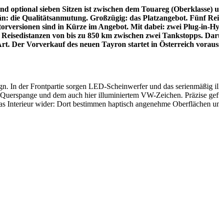
 optional sieben Sitzen ist zwischen dem Touareg (Oberklasse) und
än: die Qualitätsanmutung. Großzügig: das Platzangebot. Fünf Re
orversionen sind in Kürze im Angebot. Mit dabei: zwei Plug-in-Hy
Reisedistanzen von bis zu 850 km zwischen zwei Tankstopps. Darü
r Art. Der Vorverkauf des neuen Tayron startet in Österreich vora
n. In der Frontpartie sorgen LED-Scheinwerfer und das serienmäßig il
Querspange und dem auch hier illuminiertem VW-Zeichen. Präzise geführ
s Interieur wider: Dort bestimmen haptisch angenehme Oberflächen und