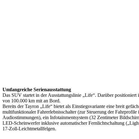
Umfangreiche Serienausstattung
Das SUV startet in der Ausstattungslinie „Life“. Darüber positionier
von 100.000 km mit an Bord.
Bereits der Tayron „Life“ bietet als Einstiegsvariante eine breit ge
multifunktionaler Fahrerlebnisschalter (zur Steuerung der Fahrprofi
Audiostimmungen), ein Infotainmentsystem (32 Zentimeter Bildschirmd
LED-Scheinwerfer inklusive automatischer Fernlichtschaltung („Ligh
17-Zoll-Leichtmetallfelgen.