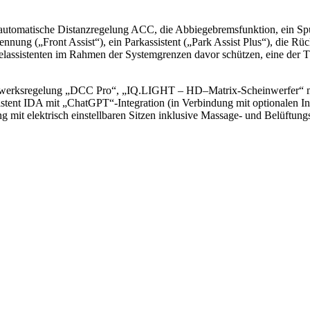
utomatische Distanzregelung ACC, die Abbiegebremsfunktion, ein Spurw
nnung („Front Assist“), ein Parkassistent („Park Assist Plus“), die 
lassistenten im Rahmen der Systemgrenzen davor schützen, eine der Tür
rwerksregelung „DCC Pro“, „IQ.LIGHT – HD–Matrix-Scheinwerfer“ mit i
istent IDA mit „ChatGPT“-Integration (in Verbindung mit optionalen I
it elektrisch einstellbaren Sitzen inklusive Massage- und Belüftungsf