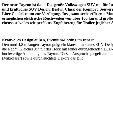
Der neue Tayron ist da! – Das große Volkswagen SUV mit fünf und
und kraftvolles SUV-Design. Best-in-Class: der Komfort. Souver
Liter Gepäckraum zur Verfügung. Insgesamt sechs effiziente Mot
ermöglichen elektrische Reichweiten von über 100 km und große 
ebenso stilvolles wie perfektes Zugfahrzeug für Trailer jegliche
Kraftvolles Design außen, Premium-Feeling im Innern
Den rund 4,8 m langen Tayron prägt ein klares, markantes SUV-Desig
die Nacht. Gleiches gilt für das Heck mit seiner durchgehenden LED-
hochwertige Anmutung des Tayron. Diesen Anspruch spiegelt auch da
(Mikrofaser) sowie durchleuchtete Dekore das Bild.