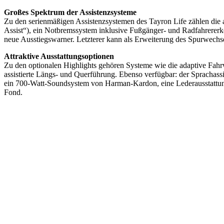
Großes Spektrum der Assistenzsysteme
Zu den serienmäßigen Assistenzsystemen des Tayron Life zählen die a
Assist“), ein Notbremssystem inklusive Fußgänger- und Radfahrererke
neue Ausstiegswarner. Letzterer kann als Erweiterung des Spurwechse
Attraktive Ausstattungsoptionen
Zu den optionalen Highlights gehören Systeme wie die adaptive Fah
assistierte Längs- und Querführung. Ebenso verfügbar: der Sprachass
ein 700-Watt-Soundsystem von Harman-Kardon, eine Lederausstattung m
Fond.