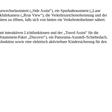
echselassistent („Side Assist“), ein Spurhalteassistent („Lane
Rückfahrkamera („Rear View“), die Verkehrszeichenerkennung und der
en zu öffnen, falls sich von hinten ein Verkehrsteilnehmer nähert.
nteraktiven Lichtfunktionen und der „Travel Assist“ für die
nfotainment-Paket „Discover“), ein Panorama-Ausstell-/Schiebedach,
unktion sowie eine elektrisch aktivierbare Kindersicherung für den