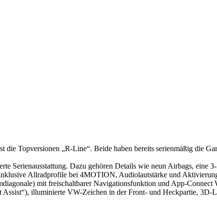
t ist die Topversionen „R-Line“. Beide haben bereits serienmäßig die G
fächerte Serienausstattung. Dazu gehören Details wie neun Airbags, ei
le inklusive Allradprofile bei 4MOTION, Audiolautstärke und Aktivier
iagonale) mit freischaltbarer Navigationsfunktion und App-Connect Wi
t Assist“), illuminierte VW-Zeichen in der Front- und Heckpartie, 3D