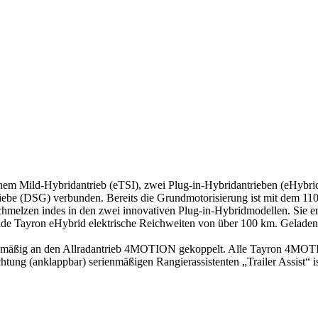
nem Mild-Hybridantrieb (eTSI), zwei Plug-in-Hybridantrieben (eHybri
riebe (DSG) verbunden. Bereits die Grundmotorisierung ist mit dem 11
rschmelzen indes in den zwei innovativen Plug-in-Hybridmodellen. Sie
ide Tayron eHybrid elektrische Reichweiten von über 100 km. Geladen
rienmäßig an den Allradantrieb 4MOTION gekoppelt. Alle Tayron 4MOTI
tung (anklappbar) serienmäßigen Rangierassistenten „Trailer Assist“ i