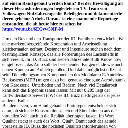
auf einem Band gebaut werden kann? Bei der Bewältigung all
dieser Herausforderungen begleitete ein TV-Team von
Volkswagen Nutzfahrzeuge die Beteiligten und dokumentierte
deren geheime Arbeit. Daraus ist eine spannende Reportage
entstanden, die ab heute hier zu sehen ist:
https://youtu.be/6EGvw59IF-M
Um den Bus und den Transporter der ID. Family zu entwickeln, ist
eine markenübergreifende Kooperation und Arbeitsteilung
gleichermaßen gefragt: Designer und Ingenieure suchen nach dem
bestmöglichen Konzept, das alle Forderungen des Lastenhefts in
sich vereint. Im ID. Buzz sind sieben Jahrzehnte Bulli-Know-how
eingeflossen, das Auto soll der bestehenden Fangemeinde wie auch
neuen Kunden auf Anhieb gefallen. Und dabei möglichst effizient
sein: Die reibungsarmen Komponenten des Modularen E-Antriebs-
Baukastens (MEB) tragen dazu bei, genauso eine gute Aerodynamik
von Karosserie, Unterboden und Rädern. Nach viel Detailarbeit
kann sich das Ergebnis sehen lassen: Mit nur 0,285 liegt der
Luftwiderstandsbeiwert (cW) des ID. Buzz niedriger als der jedes
anderen Bullis.
Bei den ersten, von Hand gebauten Prototypen entscheidet sich
dann, ob sich alle Konstruktionsdaten und Simulationen aus der
virtuellen Welt auch in die Realität übertragen lassen. Im Wort
Qualität steckt ja auch das Wort „Qual“. Damit auch der gerade
vorgestellte ID. Buzz die höchsten Qualitätsanforderungen von