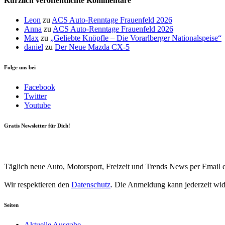
Kürzlich veröffentlichte Kommentare
Leon
zu
ACS Auto-Renntage Frauenfeld 2026
Anna
zu
ACS Auto-Renntage Frauenfeld 2026
Max
zu
„Geliebte Knöpfle – Die Vorarlberger Nationalspeise“
daniel
zu
Der Neue Mazda CX-5
Folge uns bei
Facebook
Twitter
Youtube
Gratis Newsletter für Dich!
Your email
johnsmith@example.com
Newsletter abonnieren
Täglich neue Auto, Motorsport, Freizeit und Trends News per Email e
Wir respektieren den
Datenschutz
. Die Anmeldung kann jederzeit wi
Seiten
Aktuelle Ausgabe