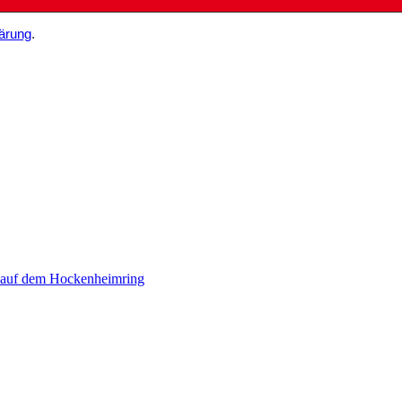
ärung
.
 auf dem Hockenheimring