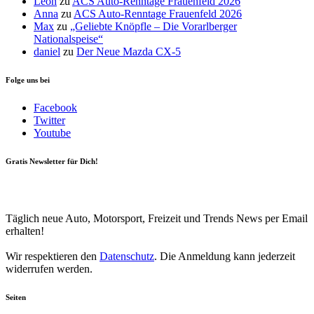
Leon
zu
ACS Auto-Renntage Frauenfeld 2026
Anna
zu
ACS Auto-Renntage Frauenfeld 2026
Max
zu
„Geliebte Knöpfle – Die Vorarlberger
Nationalspeise“
daniel
zu
Der Neue Mazda CX-5
Folge uns bei
Facebook
Twitter
Youtube
Gratis Newsletter für Dich!
Your email
johnsmith@example.com
Newsletter abonnieren
Täglich neue Auto, Motorsport, Freizeit und Trends News per Email
erhalten!
Wir respektieren den
Datenschutz
. Die Anmeldung kann jederzeit
widerrufen werden.
Seiten