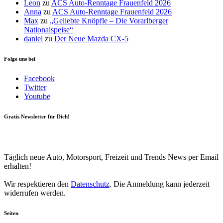
Leon
zu
ACS Auto-Renntage Frauenfeld 2026
Anna
zu
ACS Auto-Renntage Frauenfeld 2026
Max
zu
„Geliebte Knöpfle – Die Vorarlberger
Nationalspeise“
daniel
zu
Der Neue Mazda CX-5
Folge uns bei
Facebook
Twitter
Youtube
Gratis Newsletter für Dich!
Your email
johnsmith@example.com
Newsletter abonnieren
Täglich neue Auto, Motorsport, Freizeit und Trends News per Email
erhalten!
Wir respektieren den
Datenschutz
. Die Anmeldung kann jederzeit
widerrufen werden.
Seiten