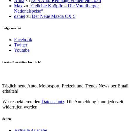
Anna
zu
ACS Auto-Renntage Frauenfeld 2026
Max
zu
„Geliebte Knöpfle – Die Vorarlberger
Nationalspeise“
daniel
zu
Der Neue Mazda CX-5
Folge uns bei
Facebook
Twitter
Youtube
Gratis Newsletter für Dich!
Your email
johnsmith@example.com
Newsletter abonnieren
Täglich neue Auto, Motorsport, Freizeit und Trends News per Email
erhalten!
Wir respektieren den
Datenschutz
. Die Anmeldung kann jederzeit
widerrufen werden.
Seiten
Aktuelle Ausgabe