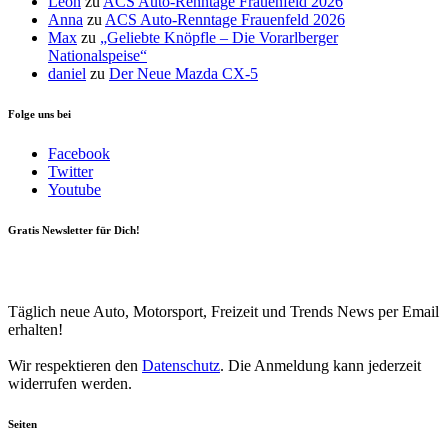
Leon
zu
ACS Auto-Renntage Frauenfeld 2026
Anna
zu
ACS Auto-Renntage Frauenfeld 2026
Max
zu
„Geliebte Knöpfle – Die Vorarlberger
Nationalspeise“
daniel
zu
Der Neue Mazda CX-5
Folge uns bei
Facebook
Twitter
Youtube
Gratis Newsletter für Dich!
Your email
johnsmith@example.com
Newsletter abonnieren
Täglich neue Auto, Motorsport, Freizeit und Trends News per Email
erhalten!
Wir respektieren den
Datenschutz
. Die Anmeldung kann jederzeit
widerrufen werden.
Seiten