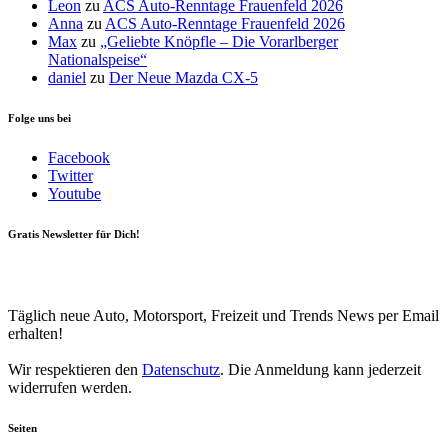
Leon
zu
ACS Auto-Renntage Frauenfeld 2026
Anna
zu
ACS Auto-Renntage Frauenfeld 2026
Max
zu
„Geliebte Knöpfle – Die Vorarlberger
Nationalspeise“
daniel
zu
Der Neue Mazda CX-5
Folge uns bei
Facebook
Twitter
Youtube
Gratis Newsletter für Dich!
Your email
johnsmith@example.com
Newsletter abonnieren
Täglich neue Auto, Motorsport, Freizeit und Trends News per Email
erhalten!
Wir respektieren den
Datenschutz
. Die Anmeldung kann jederzeit
widerrufen werden.
Seiten