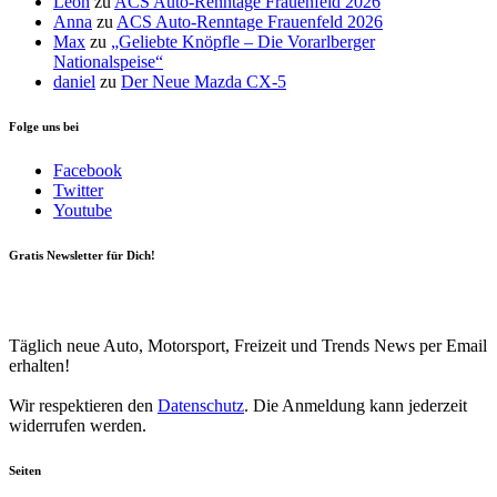
Leon
zu
ACS Auto-Renntage Frauenfeld 2026
Anna
zu
ACS Auto-Renntage Frauenfeld 2026
Max
zu
„Geliebte Knöpfle – Die Vorarlberger
Nationalspeise“
daniel
zu
Der Neue Mazda CX-5
Folge uns bei
Facebook
Twitter
Youtube
Gratis Newsletter für Dich!
Your email
johnsmith@example.com
Newsletter abonnieren
Täglich neue Auto, Motorsport, Freizeit und Trends News per Email
erhalten!
Wir respektieren den
Datenschutz
. Die Anmeldung kann jederzeit
widerrufen werden.
Seiten