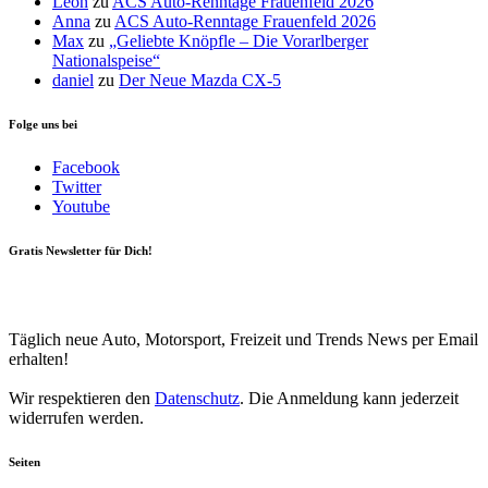
Leon
zu
ACS Auto-Renntage Frauenfeld 2026
Anna
zu
ACS Auto-Renntage Frauenfeld 2026
Max
zu
„Geliebte Knöpfle – Die Vorarlberger
Nationalspeise“
daniel
zu
Der Neue Mazda CX-5
Folge uns bei
Facebook
Twitter
Youtube
Gratis Newsletter für Dich!
Your email
johnsmith@example.com
Newsletter abonnieren
Täglich neue Auto, Motorsport, Freizeit und Trends News per Email
erhalten!
Wir respektieren den
Datenschutz
. Die Anmeldung kann jederzeit
widerrufen werden.
Seiten