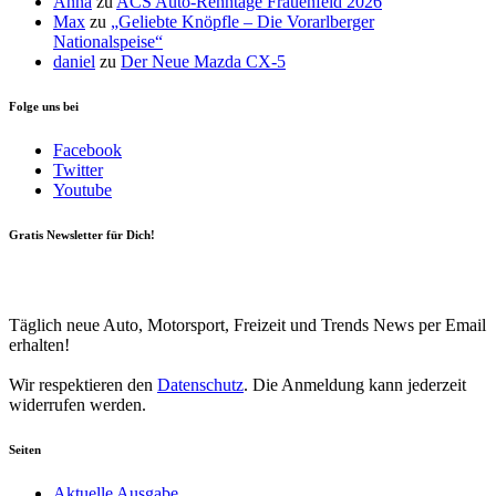
Anna
zu
ACS Auto-Renntage Frauenfeld 2026
Max
zu
„Geliebte Knöpfle – Die Vorarlberger
Nationalspeise“
daniel
zu
Der Neue Mazda CX-5
Folge uns bei
Facebook
Twitter
Youtube
Gratis Newsletter für Dich!
Your email
johnsmith@example.com
Newsletter abonnieren
Täglich neue Auto, Motorsport, Freizeit und Trends News per Email
erhalten!
Wir respektieren den
Datenschutz
. Die Anmeldung kann jederzeit
widerrufen werden.
Seiten
Aktuelle Ausgabe