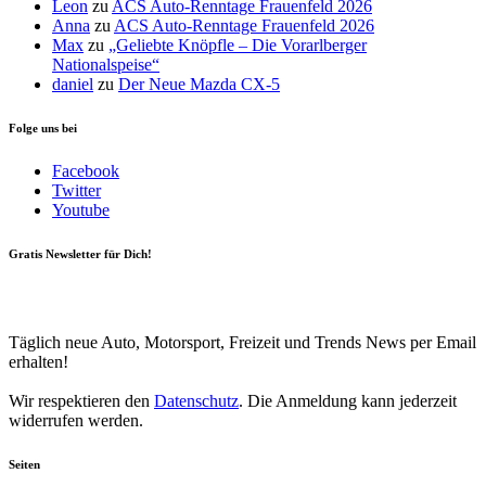
Leon
zu
ACS Auto-Renntage Frauenfeld 2026
Anna
zu
ACS Auto-Renntage Frauenfeld 2026
Max
zu
„Geliebte Knöpfle – Die Vorarlberger
Nationalspeise“
daniel
zu
Der Neue Mazda CX-5
Folge uns bei
Facebook
Twitter
Youtube
Gratis Newsletter für Dich!
Your email
johnsmith@example.com
Newsletter abonnieren
Täglich neue Auto, Motorsport, Freizeit und Trends News per Email
erhalten!
Wir respektieren den
Datenschutz
. Die Anmeldung kann jederzeit
widerrufen werden.
Seiten