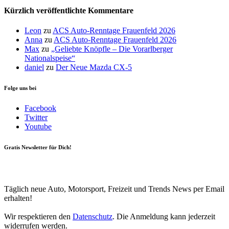
Kürzlich veröffentlichte Kommentare
Leon
zu
ACS Auto-Renntage Frauenfeld 2026
Anna
zu
ACS Auto-Renntage Frauenfeld 2026
Max
zu
„Geliebte Knöpfle – Die Vorarlberger
Nationalspeise“
daniel
zu
Der Neue Mazda CX-5
Folge uns bei
Facebook
Twitter
Youtube
Gratis Newsletter für Dich!
Your email
johnsmith@example.com
Newsletter abonnieren
Täglich neue Auto, Motorsport, Freizeit und Trends News per Email
erhalten!
Wir respektieren den
Datenschutz
. Die Anmeldung kann jederzeit
widerrufen werden.