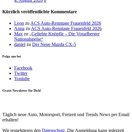
4. August 2026
0
Kürzlich veröffentlichte Kommentare
Leon
zu
ACS Auto-Renntage Frauenfeld 2026
Anna
zu
ACS Auto-Renntage Frauenfeld 2026
Max
zu
„Geliebte Knöpfle – Die Vorarlberger
Nationalspeise“
daniel
zu
Der Neue Mazda CX-5
Folge uns bei
Facebook
Twitter
Youtube
Gratis Newsletter für Dich!
Your email
johnsmith@example.com
Newsletter abonnieren
Täglich neue Auto, Motorsport, Freizeit und Trends News per Email
erhalten!
Wir respektieren den
Datenschutz
. Die Anmeldung kann jederzeit