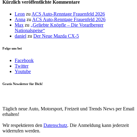
Kürzlich veröffentlichte Kommentare
Leon
zu
ACS Auto-Renntage Frauenfeld 2026
Anna
zu
ACS Auto-Renntage Frauenfeld 2026
Max
zu
„Geliebte Knöpfle – Die Vorarlberger
Nationalspeise“
daniel
zu
Der Neue Mazda CX-5
Folge uns bei
Facebook
Twitter
Youtube
Gratis Newsletter für Dich!
Your email
johnsmith@example.com
Newsletter abonnieren
Täglich neue Auto, Motorsport, Freizeit und Trends News per Email
erhalten!
Wir respektieren den
Datenschutz
. Die Anmeldung kann jederzeit
widerrufen werden.