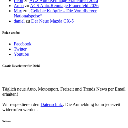
Leon
zu
ACS Auto-Renntage Frauenfeld 2026
Anna
zu
ACS Auto-Renntage Frauenfeld 2026
Max
zu
„Geliebte Knöpfle – Die Vorarlberger
Nationalspeise“
daniel
zu
Der Neue Mazda CX-5
Folge uns bei
Facebook
Twitter
Youtube
Gratis Newsletter für Dich!
Your email
johnsmith@example.com
Newsletter abonnieren
Täglich neue Auto, Motorsport, Freizeit und Trends News per Email
erhalten!
Wir respektieren den
Datenschutz
. Die Anmeldung kann jederzeit
widerrufen werden.
Seiten