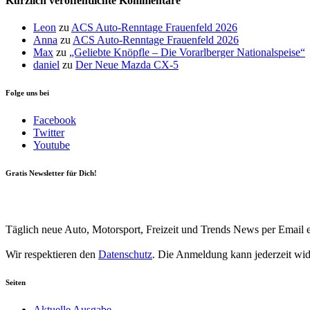
Kürzlich veröffentlichte Kommentare
Leon
zu
ACS Auto-Renntage Frauenfeld 2026
Anna
zu
ACS Auto-Renntage Frauenfeld 2026
Max
zu
„Geliebte Knöpfle – Die Vorarlberger Nationalspeise“
daniel
zu
Der Neue Mazda CX-5
Folge uns bei
Facebook
Twitter
Youtube
Gratis Newsletter für Dich!
Your email
johnsmith@example.com
Newsletter abonnieren
Täglich neue Auto, Motorsport, Freizeit und Trends News per Email e
Wir respektieren den
Datenschutz
. Die Anmeldung kann jederzeit wi
Seiten
Aktuelle Ausgabe