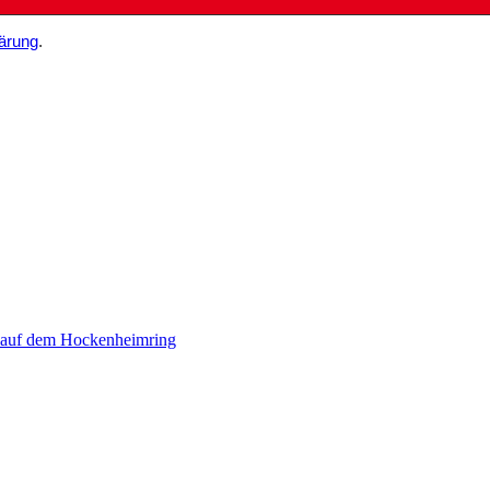
ärung
.
 auf dem Hockenheimring