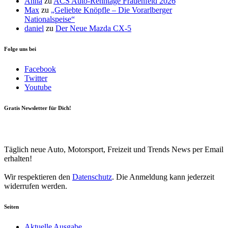
Anna
zu
ACS Auto-Renntage Frauenfeld 2026
Max
zu
„Geliebte Knöpfle – Die Vorarlberger
Nationalspeise“
daniel
zu
Der Neue Mazda CX-5
Folge uns bei
Facebook
Twitter
Youtube
Gratis Newsletter für Dich!
Your email
johnsmith@example.com
Newsletter abonnieren
Täglich neue Auto, Motorsport, Freizeit und Trends News per Email
erhalten!
Wir respektieren den
Datenschutz
. Die Anmeldung kann jederzeit
widerrufen werden.
Seiten
Aktuelle Ausgabe