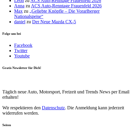
Leon
zu
ACS Auto-Renntage Frauenfeld 2026
Anna
zu
ACS Auto-Renntage Frauenfeld 2026
Max
zu
„Geliebte Knöpfle – Die Vorarlberger
Nationalspeise“
daniel
zu
Der Neue Mazda CX-5
Folge uns bei
Facebook
Twitter
Youtube
Gratis Newsletter für Dich!
Your email
johnsmith@example.com
Newsletter abonnieren
Täglich neue Auto, Motorsport, Freizeit und Trends News per Email
erhalten!
Wir respektieren den
Datenschutz
. Die Anmeldung kann jederzeit
widerrufen werden.
Seiten