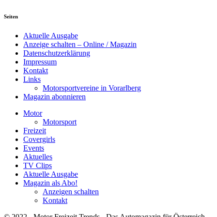
Seiten
Aktuelle Ausgabe
Anzeige schalten – Online / Magazin
Datenschutzerklärung
Impressum
Kontakt
Links
Motorsportvereine in Vorarlberg
Magazin abonnieren
Motor
Motorsport
Freizeit
Covergirls
Events
Aktuelles
TV Clips
Aktuelle Ausgabe
Magazin als Abo!
Anzeigen schalten
Kontakt
© 2022 - Motor Freizeit Trends - Das Automagazin für Österreich