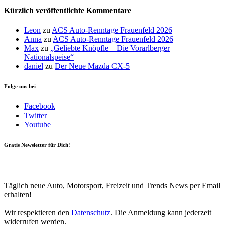
Kürzlich veröffentlichte Kommentare
Leon
zu
ACS Auto-Renntage Frauenfeld 2026
Anna
zu
ACS Auto-Renntage Frauenfeld 2026
Max
zu
„Geliebte Knöpfle – Die Vorarlberger
Nationalspeise“
daniel
zu
Der Neue Mazda CX-5
Folge uns bei
Facebook
Twitter
Youtube
Gratis Newsletter für Dich!
Your email
johnsmith@example.com
Newsletter abonnieren
Täglich neue Auto, Motorsport, Freizeit und Trends News per Email
erhalten!
Wir respektieren den
Datenschutz
. Die Anmeldung kann jederzeit
widerrufen werden.