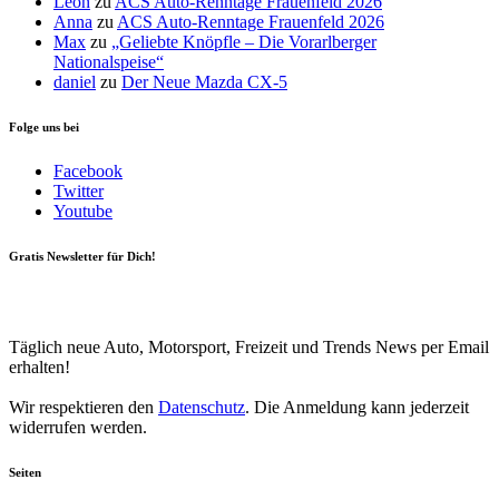
Leon
zu
ACS Auto-Renntage Frauenfeld 2026
Anna
zu
ACS Auto-Renntage Frauenfeld 2026
Max
zu
„Geliebte Knöpfle – Die Vorarlberger
Nationalspeise“
daniel
zu
Der Neue Mazda CX-5
Folge uns bei
Facebook
Twitter
Youtube
Gratis Newsletter für Dich!
Your email
johnsmith@example.com
Newsletter abonnieren
Täglich neue Auto, Motorsport, Freizeit und Trends News per Email
erhalten!
Wir respektieren den
Datenschutz
. Die Anmeldung kann jederzeit
widerrufen werden.
Seiten