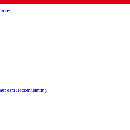
ärung
.
 auf dem Hockenheimring