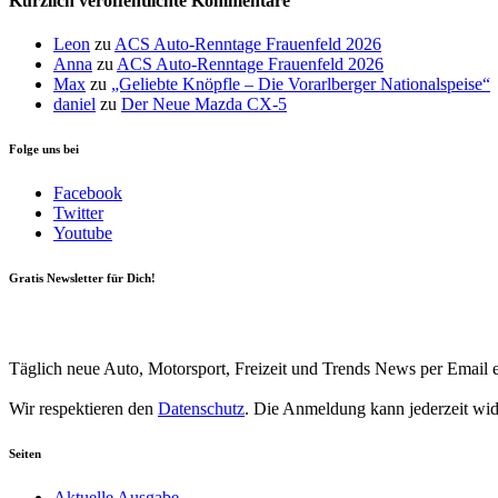
Kürzlich veröffentlichte Kommentare
Leon
zu
ACS Auto-Renntage Frauenfeld 2026
Anna
zu
ACS Auto-Renntage Frauenfeld 2026
Max
zu
„Geliebte Knöpfle – Die Vorarlberger Nationalspeise“
daniel
zu
Der Neue Mazda CX-5
Folge uns bei
Facebook
Twitter
Youtube
Gratis Newsletter für Dich!
Your email
johnsmith@example.com
Newsletter abonnieren
Täglich neue Auto, Motorsport, Freizeit und Trends News per Email e
Wir respektieren den
Datenschutz
. Die Anmeldung kann jederzeit wi
Seiten
Aktuelle Ausgabe