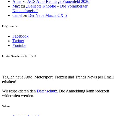
Anna
zu
ACS Auto-Renntage Frauenfeld 2026
Max
zu
„Geliebte Knöpfle – Die Vorarlberger
Nationalspeise“
daniel
zu
Der Neue Mazda CX-5
Folge uns bei
Facebook
Twitter
Youtube
Gratis Newsletter für Dich!
Your email
johnsmith@example.com
Newsletter abonnieren
Täglich neue Auto, Motorsport, Freizeit und Trends News per Email
erhalten!
Wir respektieren den
Datenschutz
. Die Anmeldung kann jederzeit
widerrufen werden.
Seiten