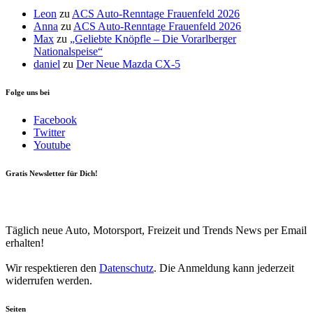
Leon
zu
ACS Auto-Renntage Frauenfeld 2026
Anna
zu
ACS Auto-Renntage Frauenfeld 2026
Max
zu
„Geliebte Knöpfle – Die Vorarlberger
Nationalspeise“
daniel
zu
Der Neue Mazda CX-5
Folge uns bei
Facebook
Twitter
Youtube
Gratis Newsletter für Dich!
Your email
johnsmith@example.com
Newsletter abonnieren
Täglich neue Auto, Motorsport, Freizeit und Trends News per Email
erhalten!
Wir respektieren den
Datenschutz
. Die Anmeldung kann jederzeit
widerrufen werden.
Seiten