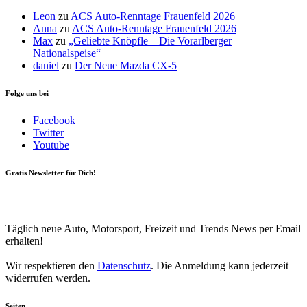
Leon
zu
ACS Auto-Renntage Frauenfeld 2026
Anna
zu
ACS Auto-Renntage Frauenfeld 2026
Max
zu
„Geliebte Knöpfle – Die Vorarlberger
Nationalspeise“
daniel
zu
Der Neue Mazda CX-5
Folge uns bei
Facebook
Twitter
Youtube
Gratis Newsletter für Dich!
Your email
johnsmith@example.com
Newsletter abonnieren
Täglich neue Auto, Motorsport, Freizeit und Trends News per Email
erhalten!
Wir respektieren den
Datenschutz
. Die Anmeldung kann jederzeit
widerrufen werden.
Seiten