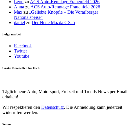
Leon
zu
ACS Auto-Renntage Frauenfeld 2026
Anna
zu
ACS Auto-Renntage Frauenfeld 2026
Max
zu
„Geliebte Knöpfle – Die Vorarlberger
Nationalspeise“
daniel
zu
Der Neue Mazda CX-5
Folge uns bei
Facebook
Twitter
Youtube
Gratis Newsletter für Dich!
Your email
johnsmith@example.com
Newsletter abonnieren
Täglich neue Auto, Motorsport, Freizeit und Trends News per Email
erhalten!
Wir respektieren den
Datenschutz
. Die Anmeldung kann jederzeit
widerrufen werden.
Seiten