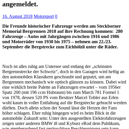
angemeldet.
16. August 2018
Motorsport
0
Die Freunde historischer Fahrzeuge werden am Steckborner
Memorial Bergrennen 2018 auf ihre Rechnung kommen: 280
Fahrzeuge – Autos mit Jahrgängen zwischen 1916 und 1986
und Motorräder von 1930 bis 1975 – nehmen am 22./23.
September die Bergstrecke zum Eichhölzli unter die Räder.
Noch ist alles ruhig am Untersee und entlang der „schönsten
Bergrennstrecke der Schweiz“, doch in den Garagen wird heftig an
den automobilen Klassikern geschraubt und geputzt, um am
Bergrennen mechanisch wie optisch glänzen zu können. Dabei wird
eine wirklich breite Palette an Fahrzeugen erwartet – vom 1956er
Spatz 200 (mit 196 ccm Hubraum) bis zum March 781 Formel 1
von 1978, dessen 520 PS vom Besitzer Marcel Tobler aus Erlen
wohl kaum in voller Entfaltung auf die Bergstrecke gebracht werden
dürften. Doch allein schon der Sound lässt die Herzen der Fans
höher schlagen. Eher ruhig hingegen wird es beim Blick in die
automobile Zukunft sein: Unter den ausgestellten Elektrofahrzeugen
zeigen unter anderen BMW i8 und Kyburz eRod dem Publikum,
wie atemberaubend fast geräuschlose Beschleunigung sein kann.