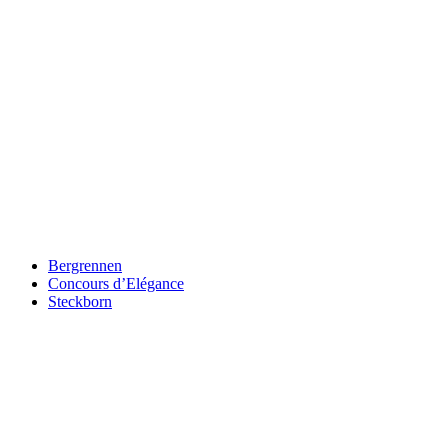
Keine Motor Freizeit Trends News mehr verpassen!
Jetzt Newsletter kostenlos abonnieren.
Wir respektieren den
Datenschutz
! Eine Abmeldung vom Newsletter
ist jederzeit möglich.
An welche Email-Adresse sollen wir die Motor Freizeit Trends
News senden?
Your email
johnsmith@example.com
Newsletter abonnieren
Bergrennen
Concours d’Elégance
Steckborn