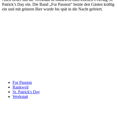
Patrick’s Day ein. Die Band „For Passion“ heizte den Gästen kräftig
ein und mit grünem Bier wurde bis spät in die Nacht gefeiert.
Keine Motor Freizeit Trends News mehr verpassen!
Jetzt Newsletter kostenlos abonnieren.
Wir respektieren den
Datenschutz
! Eine Abmeldung vom Newsletter
ist jederzeit möglich.
An welche Email-Adresse sollen wir die Motor Freizeit Trends
News senden?
Your email
johnsmith@example.com
Newsletter abonnieren
For Passion
Rankweil
St. Patrick's Day
Werkstatt