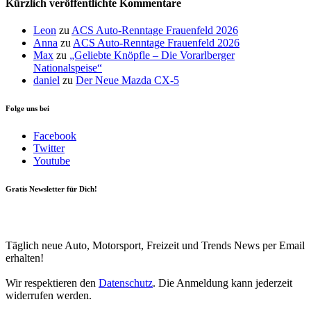
Kürzlich veröffentlichte Kommentare
Leon
zu
ACS Auto-Renntage Frauenfeld 2026
Anna
zu
ACS Auto-Renntage Frauenfeld 2026
Max
zu
„Geliebte Knöpfle – Die Vorarlberger
Nationalspeise“
daniel
zu
Der Neue Mazda CX-5
Folge uns bei
Facebook
Twitter
Youtube
Gratis Newsletter für Dich!
Your email
johnsmith@example.com
Newsletter abonnieren
Täglich neue Auto, Motorsport, Freizeit und Trends News per Email
erhalten!
Wir respektieren den
Datenschutz
. Die Anmeldung kann jederzeit
widerrufen werden.