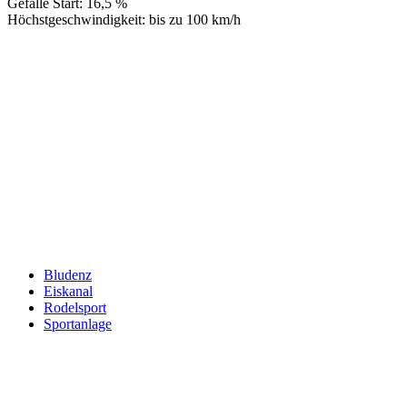
Gefälle Start: 16,5 %
Höchstgeschwindigkeit: bis zu 100 km/h
Keine Motor Freizeit Trends News mehr verpassen!
Jetzt Newsletter kostenlos abonnieren.
Wir respektieren den
Datenschutz
! Eine Abmeldung vom Newsletter
ist jederzeit möglich.
An welche Email-Adresse sollen wir die Motor Freizeit Trends
News senden?
Your email
johnsmith@example.com
Newsletter abonnieren
Bludenz
Eiskanal
Rodelsport
Sportanlage