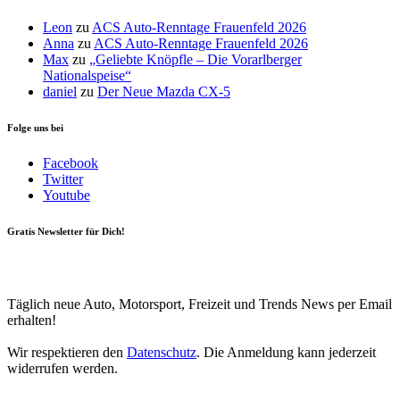
Leon
zu
ACS Auto-Renntage Frauenfeld 2026
Anna
zu
ACS Auto-Renntage Frauenfeld 2026
Max
zu
„Geliebte Knöpfle – Die Vorarlberger
Nationalspeise“
daniel
zu
Der Neue Mazda CX-5
Folge uns bei
Facebook
Twitter
Youtube
Gratis Newsletter für Dich!
Your email
johnsmith@example.com
Newsletter abonnieren
Täglich neue Auto, Motorsport, Freizeit und Trends News per Email
erhalten!
Wir respektieren den
Datenschutz
. Die Anmeldung kann jederzeit
widerrufen werden.