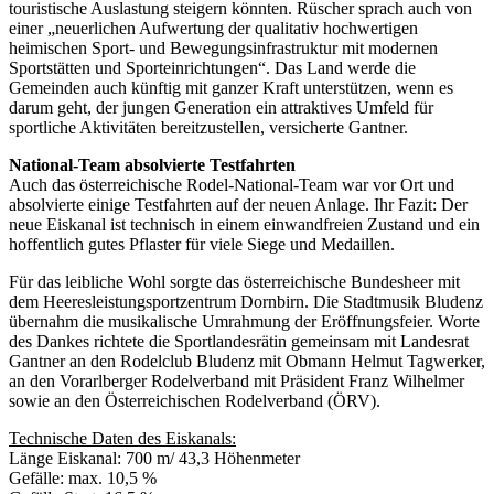
touristische Auslastung steigern könnten. Rüscher sprach auch von
einer „neuerlichen Aufwertung der qualitativ hochwertigen
heimischen Sport- und Bewegungsinfrastruktur mit modernen
Sportstätten und Sporteinrichtungen“. Das Land werde die
Gemeinden auch künftig mit ganzer Kraft unterstützen, wenn es
darum geht, der jungen Generation ein attraktives Umfeld für
sportliche Aktivitäten bereitzustellen, versicherte Gantner.
National-Team absolvierte Testfahrten
Auch das österreichische Rodel-National-Team war vor Ort und
absolvierte einige Testfahrten auf der neuen Anlage. Ihr Fazit: Der
neue Eiskanal ist technisch in einem einwandfreien Zustand und ein
hoffentlich gutes Pflaster für viele Siege und Medaillen.
Für das leibliche Wohl sorgte das österreichische Bundesheer mit
dem Heeresleistungsportzentrum Dornbirn. Die Stadtmusik Bludenz
übernahm die musikalische Umrahmung der Eröffnungsfeier. Worte
des Dankes richtete die Sportlandesrätin gemeinsam mit Landesrat
Gantner an den Rodelclub Bludenz mit Obmann Helmut Tagwerker,
an den Vorarlberger Rodelverband mit Präsident Franz Wilhelmer
sowie an den Österreichischen Rodelverband (ÖRV).
Technische Daten des Eiskanals:
Länge Eiskanal: 700 m/ 43,3 Höhenmeter
Gefälle: max. 10,5 %