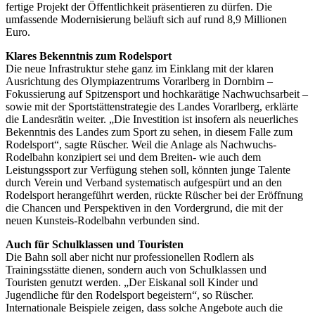
fertige Projekt der Öffentlichkeit präsentieren zu dürfen. Die
umfassende Modernisierung beläuft sich auf rund 8,9 Millionen
Euro.
Klares Bekenntnis zum Rodelsport
Die neue Infrastruktur stehe ganz im Einklang mit der klaren
Ausrichtung des Olympiazentrums Vorarlberg in Dornbirn –
Fokussierung auf Spitzensport und hochkarätige Nachwuchsarbeit –
sowie mit der Sportstättenstrategie des Landes Vorarlberg, erklärte
die Landesrätin weiter. „Die Investition ist insofern als neuerliches
Bekenntnis des Landes zum Sport zu sehen, in diesem Falle zum
Rodelsport“, sagte Rüscher. Weil die Anlage als Nachwuchs-
Rodelbahn konzipiert sei und dem Breiten- wie auch dem
Leistungssport zur Verfügung stehen soll, könnten junge Talente
durch Verein und Verband systematisch aufgespürt und an den
Rodelsport herangeführt werden, rückte Rüscher bei der Eröffnung
die Chancen und Perspektiven in den Vordergrund, die mit der
neuen Kunsteis-Rodelbahn verbunden sind.
Auch für Schulklassen und Touristen
Die Bahn soll aber nicht nur professionellen Rodlern als
Trainingsstätte dienen, sondern auch von Schulklassen und
Touristen genutzt werden. „Der Eiskanal soll Kinder und
Jugendliche für den Rodelsport begeistern“, so Rüscher.
Internationale Beispiele zeigen, dass solche Angebote auch die