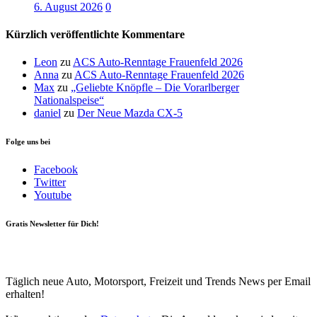
6. August 2026
0
Kürzlich veröffentlichte Kommentare
Leon
zu
ACS Auto-Renntage Frauenfeld 2026
Anna
zu
ACS Auto-Renntage Frauenfeld 2026
Max
zu
„Geliebte Knöpfle – Die Vorarlberger
Nationalspeise“
daniel
zu
Der Neue Mazda CX-5
Folge uns bei
Facebook
Twitter
Youtube
Gratis Newsletter für Dich!
Your email
johnsmith@example.com
Newsletter abonnieren
Täglich neue Auto, Motorsport, Freizeit und Trends News per Email
erhalten!