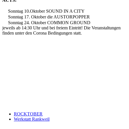
ACTS!
Sonntag 10.Oktober SOUND IN A CITY
Sonntag 17. Oktober die AUSTORPOPPER
Sonntag 24. Oktober COMMON GROUND
jeweils ab 14:30 Uhr und bei freiem Eintritt! Die Veranstaltungen
finden unter den Corona Bedingungen statt.
Keine Motor Freizeit Trends News mehr verpassen!
Jetzt Newsletter kostenlos abonnieren.
Wir respektieren den
Datenschutz
! Eine Abmeldung vom Newsletter
ist jederzeit möglich.
An welche Email-Adresse sollen wir die Motor Freizeit Trends
News senden?
Your email
johnsmith@example.com
Newsletter abonnieren
ROCKTOBER
Werkstatt Rankweil