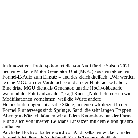
Im innovativen Prototyp kommt die von Audi für die Saison 2021
neu entwickelte Motor-Generator-Unit (MGU) aus dem aktuellen
Formel-E-Auto zum Einsatz – und das gleich dreifach: „Wir werden
je eine MGU an der Vorderachse und an der Hinterachse haben.
Eine dritte MGU dient als Generator, um die Hochvoltbatterie
während der Fahrt aufzuladen“, sagt Roos. „Natürlich müssen wir
Modifikationen vornehmen, weil die Wüste andere
Herausforderungen hat als die Städte, in denen wir derzeit in der
Formel E unterwegs sind: Sprünge, Sand, die sehr langen Etappen.
Aber grundsätzlich können wir auf dem Know-how aus der Formel
E und auch von unseren Le-Mans-Einsätzen mit dem e-tron quattro
aufbauen.“
Auch die Hochvoltbatterie wird von Audi selbst entwickelt. In der
Formel E ist diese als Zulieferteil für alle Teams einheitlich