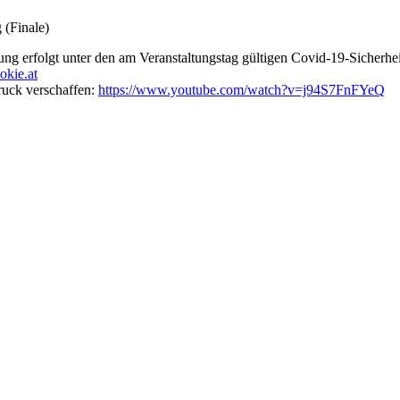
(Finale)
ung erfolgt unter den am Veranstaltungstag gültigen Covid-19-Sicherh
kie.at
ruck verschaffen:
https://www.youtube.com/watch?v=j94S7FnFYeQ
t jederzeit möglich.
News senden?