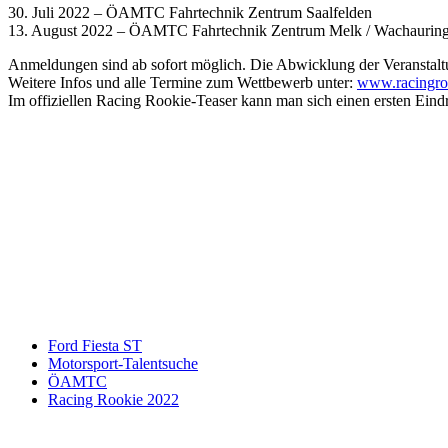
30. Juli 2022 – ÖAMTC Fahrtechnik Zentrum Saalfelden
13. August 2022 – ÖAMTC Fahrtechnik Zentrum Melk / Wachauring 
Anmeldungen sind ab sofort möglich. Die Abwicklung der Veranstalt
Weitere Infos und alle Termine zum Wettbewerb unter:
www.racingroo
Im offiziellen Racing Rookie-Teaser kann man sich einen ersten Eind
Keine Motor Freizeit Trends News mehr verpassen!
Jetzt Newsletter kostenlos abonnieren.
Wir respektieren den
Datenschutz
! Eine Abmeldung vom Newsletter is
An welche Email-Adresse sollen wir die Motor Freizeit Trends 
Your email
johnsmith@example.com
Newsletter abonnieren
Ford Fiesta ST
Motorsport-Talentsuche
ÖAMTC
Racing Rookie 2022