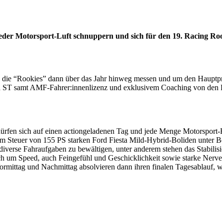
er Motorsport-Luft schnuppern und sich für den 19. Racing Rook
 die “Rookies” dann über das Jahr hinweg messen und um den Hauptp
esta ST samt AMF-Fahrer:innenlizenz und exklusivem Coaching von de
n, dürfen sich auf einen actiongeladenen Tag und jede Menge Motorspor
 Steuer von 155 PS starken Ford Fiesta Mild-Hybrid-Boliden unter Be
verse Fahraufgaben zu bewältigen, unter anderem stehen das Stabilisi
h um Speed, auch Feingefühl und Geschicklichkeit sowie starke Nerven
rmittag und Nachmittag absolvieren dann ihren finalen Tagesablauf, wob