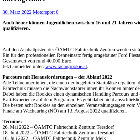
30. März 2022
Motorsport
0
Auch heuer können Jugendlichen zwischen 16 und 21 Jahren wied
qualifizieren.
Auf den Asphaltpisten der ÖAMTC Fahrtechnik Zentren werden sich
Ein für den professionellen Renneinsatz fertig umgebauter Ford Fi
Gesamtwert von rund 40.000 Euro.
Jetzt anmelden unter:
www.racingrookie.at
.
Parcours mit Herausforderungen – der Ablauf 2022
Alle Teilnehmer:innen, die einen der begehrten Startplätze ergatter
Fahrtechnik müssen die Nachwuchsfahrer:innen ihr Können hinter dem
Dabei haben die Rookies einen dynamischen Handling Parcours und di
Kart-Experience auf dem Programm. Es geht dabei nicht ausschließlic
Die besten acht Rookies an den einzelnen Veranstaltungstagen vom Vo
Finale am Wachauring (NÖ) am 13. August 2022 qualifizieren.
Termine:
26. Mai 2022 – ÖAMTC Fahrtechnik Zentrum Teesdorf
18. Juni 2022 – ÖAMTC Fahrtechnik Zentrum Teesdorf
16. Juli 2022 – ÖAMTC Fahrtechnik Zentrum Melk