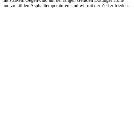
mit starkem Gegenwind auf der langen Geraden Döttinger Höhe
und zu kühlen Asphalttemperaturen sind wir mit der Zeit zufrieden.