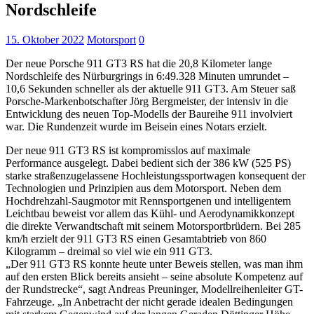
Nordschleife
15. Oktober 2022
Motorsport
0
Der neue Porsche 911 GT3 RS hat die 20,8 Kilometer lange
Nordschleife des Nürburgrings in 6:49.328 Minuten umrundet –
10,6 Sekunden schneller als der aktuelle 911 GT3. Am Steuer saß
Porsche-Markenbotschafter Jörg Bergmeister, der intensiv in die
Entwicklung des neuen Top-Modells der Baureihe 911 involviert
war. Die Rundenzeit wurde im Beisein eines Notars erzielt.
Der neue 911 GT3 RS ist kompromisslos auf maximale
Performance ausgelegt. Dabei bedient sich der 386 kW (525 PS)
starke straßenzugelassene Hochleistungssportwagen konsequent der
Technologien und Prinzipien aus dem Motorsport. Neben dem
Hochdrehzahl-Saugmotor mit Rennsportgenen und intelligentem
Leichtbau beweist vor allem das Kühl- und Aerodynamikkonzept
die direkte Verwandtschaft mit seinem Motorsportbrüdern. Bei 285
km/h erzielt der 911 GT3 RS einen Gesamtabtrieb von 860
Kilogramm – dreimal so viel wie ein 911 GT3.
„Der 911 GT3 RS konnte heute unter Beweis stellen, was man ihm
auf den ersten Blick bereits ansieht – seine absolute Kompetenz auf
der Rundstrecke“, sagt Andreas Preuninger, Modellreihenleiter GT-
Fahrzeuge. „In Anbetracht der nicht gerade idealen Bedingungen