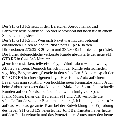
Der 911 GT3 RS setzt in den Bereichen Aerodynamik und
Fahrwerk neue Maßstäbe. So viel Motorsport hat noch nie in einem
Straßenauto gesteckt.“
Der 911 GT3 RS mit Weissach-Paket war mit den optional
erhältlichen Reifen Michelin Pilot Sport Cup2 R in den
Dimensionen 275/35 R 20 vorn und 335/30 R21 hinten ausgerüstet.
Die früher gebräuchliche verkürzte Runde absolvierte der neue 911
GT3 RS in 6:44.848 Minuten
„Durch den starken, teilweise böigen Wind haben wir ein wenig
Abtrieb verloren. Dennoch bin ich mit der Runde sehr zufrieden“,
sagt Jörg Bergmeister. „Gerade in den schnellen Sektionen spielt der
911 GT3 RS in einer eigenen Liga. Hier ist das Auto auf einem
Level, das man sonst nur von hochklassigen Rennautos kennt. Auch
beim Anbremsen setzt das Auto neue Maßstäbe. So machen schnelle
Runden auf der Nordschleife einfach wahnsinnig viel Spaß.“
Frank Moser, Leiter der Baureihen 911 und 718, verfolgte die
schnelle Runde von der Boxenmauer aus: „Ich bin unglaublich stolz
auf das, was das gesamte Team bei der Entwicklung und Erprobung
des neuen 911 GT3 RS geleistet hat. Jörg Bergmeister hat es heute
auf den Punkt gebracht und das Potenzial des Autos unter den heute