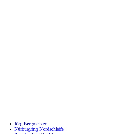
Keine Motor Freizeit Trends News mehr verpassen!
Jetzt Newsletter kostenlos abonnieren.
Wir respektieren den
Datenschutz
! Eine Abmeldung vom Newsletter
ist jederzeit möglich.
An welche Email-Adresse sollen wir die Motor Freizeit Trends
News senden?
Your email
johnsmith@example.com
Newsletter abonnieren
Jörg Bergmeister
Nürburgring-Nordschleife