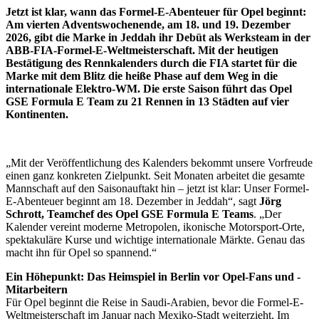
Jetzt ist klar, wann das Formel‑E‑Abenteuer für Opel beginnt:
Am vierten Adventswochenende, am 18. und 19. Dezember
2026, gibt die Marke in Jeddah ihr Debüt als Werksteam in der
ABB‑FIA‑Formel‑E‑Weltmeisterschaft. Mit der heutigen
Bestätigung des Rennkalenders durch die FIA startet für die
Marke mit dem Blitz die heiße Phase auf dem Weg in die
internationale Elektro-WM. Die erste Saison führt das Opel
GSE Formula E Team zu 21 Rennen in 13 Städten auf vier
Kontinenten.
„Mit der Veröffentlichung des Kalenders bekommt unsere Vorfreude
einen ganz konkreten Zielpunkt. Seit Monaten arbeitet die gesamte
Mannschaft auf den Saisonauftakt hin – jetzt ist klar: Unser Formel-
E-Abenteuer beginnt am 18. Dezember in Jeddah“, sagt
Jörg
Schrott, Teamchef des Opel GSE Formula E Teams
. „Der
Kalender vereint moderne Metropolen, ikonische Motorsport-Orte,
spektakuläre Kurse und wichtige internationale Märkte. Genau das
macht ihn für Opel so spannend.“
Ein Höhepunkt: Das Heimspiel in Berlin vor Opel-Fans und -
Mitarbeitern
Für Opel beginnt die Reise in Saudi-Arabien, bevor die Formel-E-
Weltmeisterschaft im Januar nach Mexiko-Stadt weiterzieht. Im