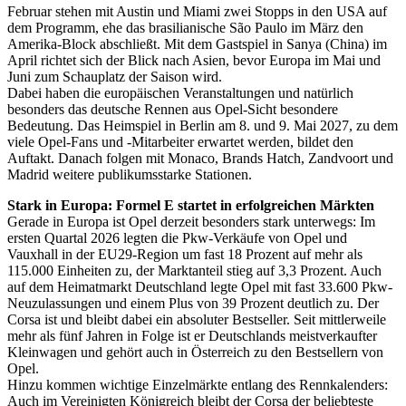
Februar stehen mit Austin und Miami zwei Stopps in den USA auf
dem Programm, ehe das brasilianische São Paulo im März den
Amerika-Block abschließt. Mit dem Gastspiel in Sanya (China) im
April richtet sich der Blick nach Asien, bevor Europa im Mai und
Juni zum Schauplatz der Saison wird.
Dabei haben die europäischen Veranstaltungen und natürlich
besonders das deutsche Rennen aus Opel-Sicht besondere
Bedeutung. Das Heimspiel in Berlin am 8. und 9. Mai 2027, zu dem
viele Opel-Fans und -Mitarbeiter erwartet werden, bildet den
Auftakt. Danach folgen mit Monaco, Brands Hatch, Zandvoort und
Madrid weitere publikumsstarke Stationen.
Stark in Europa: Formel E startet in erfolgreichen Märkten
Gerade in Europa ist Opel derzeit besonders stark unterwegs: Im
ersten Quartal 2026 legten die Pkw-Verkäufe von Opel und
Vauxhall in der EU29-Region um fast 18 Prozent auf mehr als
115.000 Einheiten zu, der Marktanteil stieg auf 3,3 Prozent. Auch
auf dem Heimatmarkt Deutschland legte Opel mit fast 33.600 Pkw-
Neuzulassungen und einem Plus von 39 Prozent deutlich zu. Der
Corsa ist und bleibt dabei ein absoluter Bestseller. Seit mittlerweile
mehr als fünf Jahren in Folge ist er Deutschlands meistverkaufter
Kleinwagen und gehört auch in Österreich zu den Bestsellern von
Opel.
Hinzu kommen wichtige Einzelmärkte entlang des Rennkalenders:
Auch im Vereinigten Königreich bleibt der Corsa der beliebteste