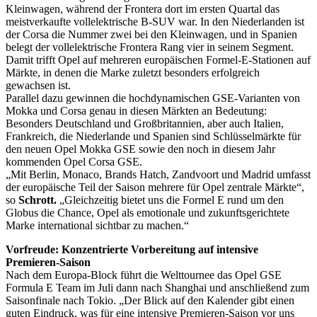
Kleinwagen, während der Frontera dort im ersten Quartal das
meistverkaufte vollelektrische B-SUV war. In den Niederlanden ist
der Corsa die Nummer zwei bei den Kleinwagen, und in Spanien
belegt der vollelektrische Frontera Rang vier in seinem Segment.
Damit trifft Opel auf mehreren europäischen Formel-E-Stationen auf
Märkte, in denen die Marke zuletzt besonders erfolgreich
gewachsen ist.
Parallel dazu gewinnen die hochdynamischen GSE‑Varianten von
Mokka und Corsa genau in diesen Märkten an Bedeutung:
Besonders Deutschland und Großbritannien, aber auch Italien,
Frankreich, die Niederlande und Spanien sind Schlüsselmärkte für
den neuen Opel Mokka GSE sowie den noch in diesem Jahr
kommenden Opel Corsa GSE.
„Mit Berlin, Monaco, Brands Hatch, Zandvoort und Madrid umfasst
der europäische Teil der Saison mehrere für Opel zentrale Märkte“,
so
Schrott.
„Gleichzeitig bietet uns die Formel E rund um den
Globus die Chance, Opel als emotionale und zukunftsgerichtete
Marke international sichtbar zu machen.“
Vorfreude: Konzentrierte Vorbereitung auf intensive
Premieren-Saison
Nach dem Europa-Block führt die Welttournee das Opel GSE
Formula E Team im Juli dann nach Shanghai und anschließend zum
Saisonfinale nach Tokio. „Der Blick auf den Kalender gibt einen
guten Eindruck, was für eine intensive Premieren-Saison vor uns