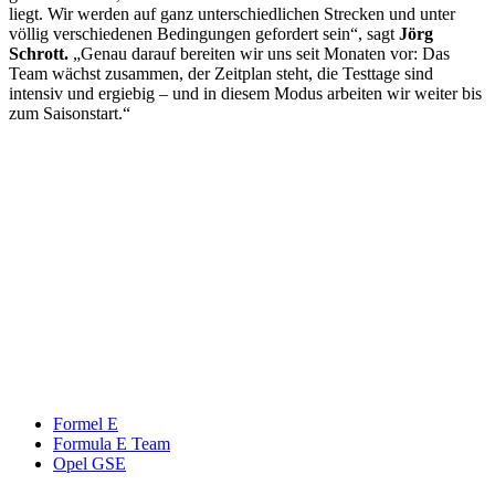
liegt. Wir werden auf ganz unterschiedlichen Strecken und unter
völlig verschiedenen Bedingungen gefordert sein“, sagt
Jörg
Schrott.
„Genau darauf bereiten wir uns seit Monaten vor: Das
Team wächst zusammen, der Zeitplan steht, die Testtage sind
intensiv und ergiebig – und in diesem Modus arbeiten wir weiter bis
zum Saisonstart.“
Keine Motor Freizeit Trends News mehr verpassen!
Jetzt Newsletter kostenlos abonnieren.
Wir respektieren den
Datenschutz
! Eine Abmeldung vom Newsletter
ist jederzeit möglich.
An welche Email-Adresse sollen wir die Motor Freizeit Trends
News senden?
Your email
johnsmith@example.com
Newsletter abonnieren
Formel E
Formula E Team
Opel GSE