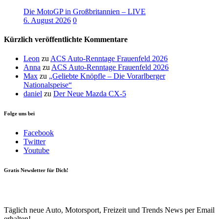
Die MotoGP in Großbritannien – LIVE
6. August 2026
0
Kürzlich veröffentlichte Kommentare
Leon
zu
ACS Auto-Renntage Frauenfeld 2026
Anna
zu
ACS Auto-Renntage Frauenfeld 2026
Max
zu
„Geliebte Knöpfle – Die Vorarlberger
Nationalspeise“
daniel
zu
Der Neue Mazda CX-5
Folge uns bei
Facebook
Twitter
Youtube
Gratis Newsletter für Dich!
Your email
johnsmith@example.com
Newsletter abonnieren
Täglich neue Auto, Motorsport, Freizeit und Trends News per Email
erhalten!